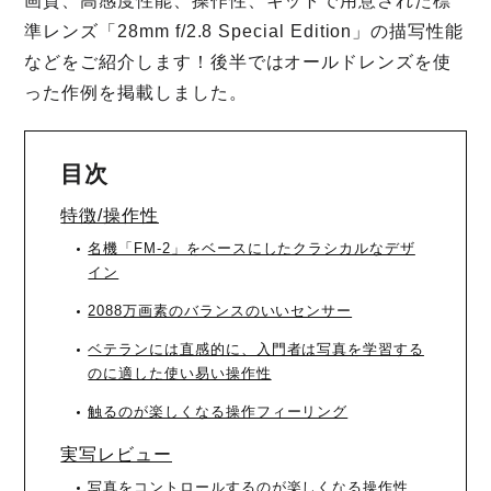
画質、高感度性能、操作性、キットで用意された標
準レンズ「28mm f/2.8 Special Edition」の描写性能
などをご紹介します！後半ではオールドレンズを使
った作例を掲載しました。
目次
特徴/操作性
名機「FM-2」をベースにしたクラシカルなデザ
イン
2088万画素のバランスのいいセンサー
ベテランには直感的に、入門者は写真を学習する
のに適した使い易い操作性
触るのが楽しくなる操作フィーリング
実写レビュー
写真をコントロールするのが楽しくなる操作性