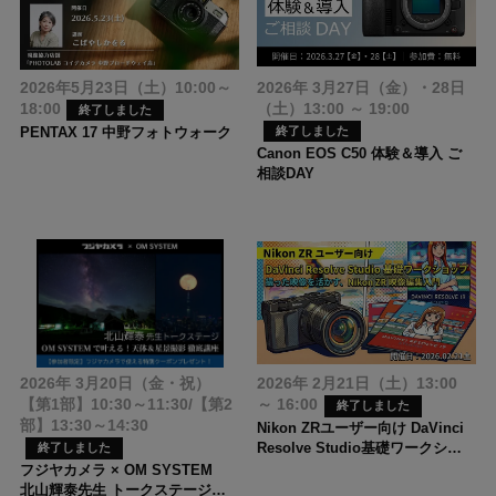
2026.8.31 (月) まで
2026.8.17 (月) まで
Tokinaレンズ キャッシュバック
キヤノン 夏のキャッシュバック
キャンペーン
2026
2026年5月23日（土）10:00～
2026年 3月27日（金）・28日
18:00
（土）13:00 ～ 19:00
終了しました
PENTAX 17 中野フォトウォーク
終了しました
Canon EOS C50 体験＆導入 ご
当店限定価格の値下げ商品一覧
フジヤカメラ限定 おすすめ！お
相談DAY
買い得セット
2026.9.13 (日) まで
数量限定：無くなり次第終了
OM SYSTEM 夏のキャッシュバ
Nikon ZR CFexpress メモリー
ック キャンペーン
カード セットキャンペーン
2026年 3月20日（金・祝）
2026年 2月21日（土）13:00
ショッピングローン
店頭デモ展示中商品
【第1部】10:30～11:30/【第2
～ 16:00
終了しました
部】13:30～14:30
Nikon ZRユーザー向け DaVinci
Resolve Studio基礎ワークショ
終了しました
ップ「撮った映像を活かす、
フジヤカメラ × OM SYSTEM
Nikon ZR映像編集入門」
北山輝泰先生 トークステージ