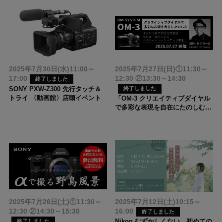
2025年7月30日(水)11:00～
2025年7月27日(日)①11:30～
17:00
12:30 ②13:30～14:30
終了しました
SONY PXW-Z300 先行タッチ＆
終了しました
トライ 〈動画館〉店頭イベント
「OM-3 クリエイティブダイヤル
で多彩な表現を自在にたのしむ」
善本喜一郎氏トークステージ
2025年7月26日(土)①11:30～
2025年7月12日(土)10:15～
12:30 ②14:30～15:30
16:00
終了しました
Nikon むずかしくない。初めての
終了しました