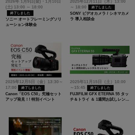
2026年 1月9日(金)・1月10日
2025年12月11日（木）13:00
(土) 13:00 ～ 18:00
～ 18:00
終了しました
80th ANNIVERSARY フジヤカメ
SONY ビデオカメラ / シネマカメ
終了しました
ラ
ラ 導入相談会
ソニー オートフレーミングソリ
ューション体験会
2025年12月5日（金）13:30～
2025年11月15日（土）10:00
17:00
～15:45
終了しました
終了しました
Canon「EOS C50」究極セット
FUJIFILM GFX ETERNA 55 タッ
アップ発見！! 特別イベント
チ＆トライ ＆ 1週間お試しレンタ
ル セッション