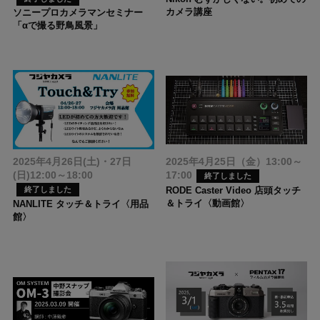
カメラ講座
ソニープロカメラマンセミナー
「αで撮る野鳥風景」
2025年4月26日(土)・27日
2025年4月25日（金）13:00～
(日)12:00～18:00
17:00
終了しました
RODE Caster Video 店頭タッチ
終了しました
＆トライ〈動画館〉
NANLITE タッチ＆トライ〈用品
館〉