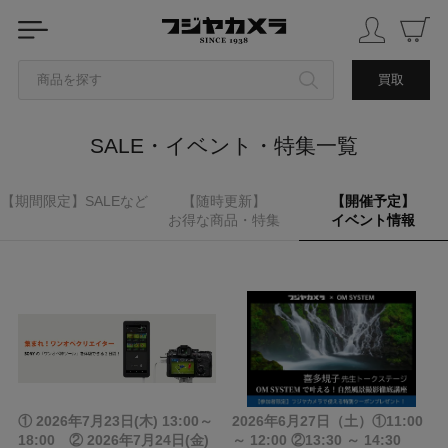
商品を探す
買取
カテゴリから探す
SALE・イベント・特集一覧
ブランドから探す
【期間限定】
SALEなど
【随時更新】
【開催予定】
お得な商品・特集
イベント情報
中古品を探す
抽選応募期間 2026.8.2(日)
フジヤカメラおすすめ 初心者向
① 2026年7月23日(木) 13:00～
無くなり次第終了
SONYシネマカメラ「BURANO」
2026年6月27日（土）①11:00
けカメラ
《国内初・国内唯一のデモ展示》
17:00 まで
18:00 ② 2026年7月24日(金)
～ 12:00 ②13:30 ～ 14:30
Nikon「ZR」ご購入でSHOTEN