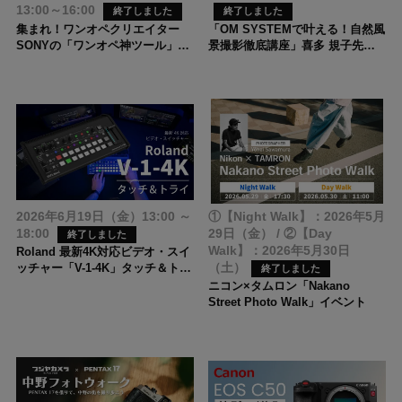
13:00～16:00
マウントアダプター（NF-NZ）プ
RICOH GR IV 2026年 8月入荷分
終了しました
終了しました
レゼントキャンペーン
抽選販売のご案内
集まれ！ワンオペクリエイター
「OM SYSTEMで叶える！自然風
SONYの「ワンオペ神ツール」を
景撮影徹底講座」喜多 規子先生
体験できる2日間！
トークステージ
カメラ・レンズのお手入れ手順
ご予約受付中の新製品一覧
無くなり次第終了
2026.9.28 (月) まで
2026年6月19日（金）13:00 ～
①【Night Walk】：2026年5月
Nikon「Zfシリーズ」をご購入で
SONY Cinema Line FX5 発売記
SHOTENマウントアダプター
念キャンペーン
18:00
29日（金） / ②【Day
終了しました
（NF-NZ）プレゼントキャンペー
Walk】：2026年5月30日
Roland 最新4K対応ビデオ・スイ
ン
（土）
ッチャー「V-1-4K」タッチ＆トラ
終了しました
イ
ニコン×タムロン「Nakano
Street Photo Walk」イベント
カメラ・レンズの新着中古商品一
アウトレット商品一覧
覧