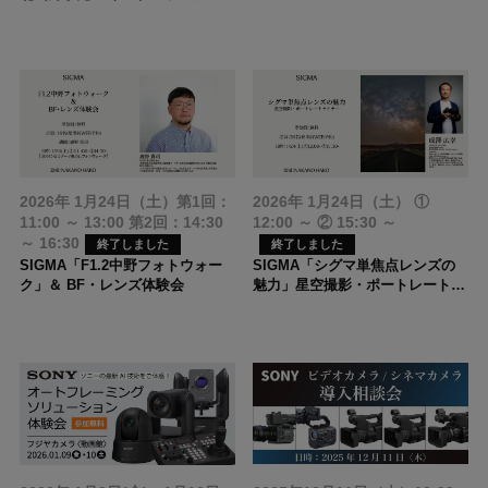
2026.8.17 (月) まで
2026.8.17 (月) まで
OM SYSTEMで叶える！天体＆星
FUJIFILM Xシリーズ＆XFレンズ
FUJIFILM GFレンズ 2026年夏キ
景撮影 徹底講座
2026年夏キャッシュバックキャン
ャッシュバックキャンペーン
ペーン
クロネコ延長保証対象品
SFIリーシング 法人様・個人事業
主様向け リース
2026年 1月24日（土）第1回：
2026年 1月24日（土） ①
11:00 ～ 13:00 第2回：14:30
12:00 ～ ② 15:30 ～
～ 16:30
終了しました
終了しました
2026.8.20 (木) 18:00まで
ご購入期間 2026.6.18(木)～
SIGMA「F1.2中野フォトウォー
SIGMA「シグマ単焦点レンズの
2026.8.31(月) まで
『Roland V-1-4K』HAKUBAマル
ク」＆ BF・レンズ体験会
魅力」星空撮影・ポートレートセ
チコンテナ 同時購入キャンペー
LUMIX L10 発売記念キャンペー
ミナー
ン
ン