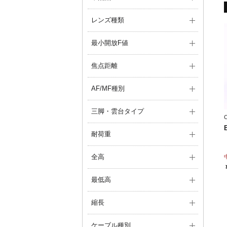
レンズ種類
最小開放F値
焦点距離
AF/MF種別
三脚・雲台タイプ
耐荷重
全高
最低高
縮長
ケーブル種別