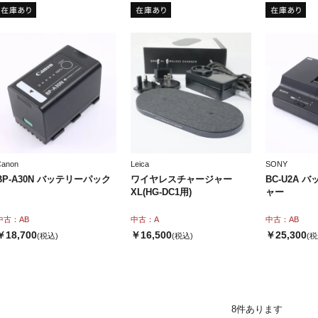
Canon
Leica
SONY
BP-A30N バッテリーパック
ワイヤレスチャージャー
BC-U2A 
XL(HG-DC1用)
ャー
中古：AB
中古：A
中古：AB
￥18,700
￥16,500
￥25,300
(税込)
(税込)
(税
8
件あります