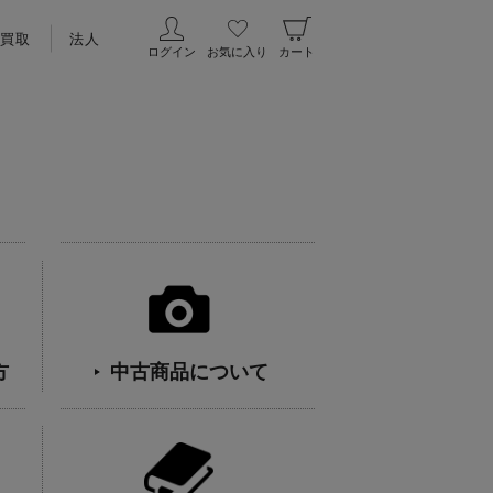
買取
法人
ログイン
お気に入り
カート
方
中古商品について