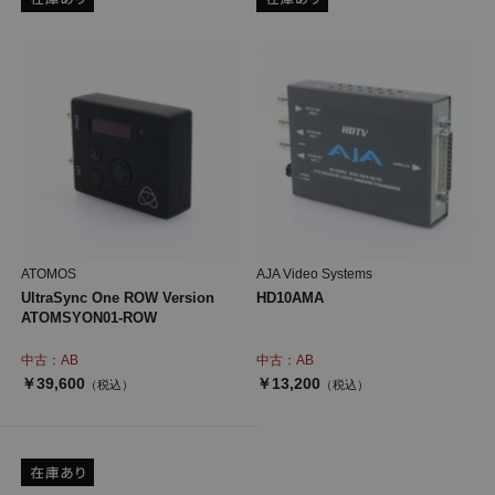
ATOMOS
AJA Video Systems
UltraSync One ROW Version
HD10AMA
ATOMSYON01-ROW
中古：AB
中古：AB
￥39,600
￥13,200
（税込）
（税込）