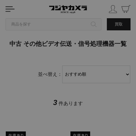
商品を探す
買取
中古 その他ビデオ伝送・信号処理機器一覧
カテゴリから探す
ブランドから探す
並べ替え：
中古品を探す
3
件あります