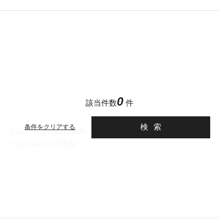
0
該当件数
件
検索
条件をクリアする
トップ
>
ストロボ・照明・ライティング用品
>
シンクロコード
>
シンクロコード(中古)