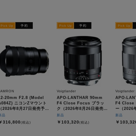
TAMRON
Voigtlander
Voigtlander
12-20mm F2.8 (Model
APO-LANTHAR 90mm
APO-LAN
A084Z) ニコンZマウント
F4 Close Focus ブラッ
F4 Clos
（2026年8月27日発売予
ク（2026年8月26日発売予
ー（2026
定）
定）
定）
新品
新品
新品
￥316,800
￥103,320
￥103,32
(税込)
(税込)