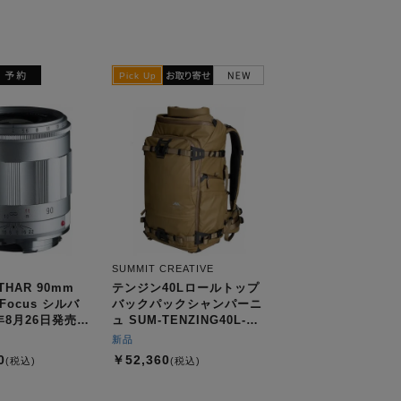
SUMMIT CREATIVE
THAR 90mm
テンジン40Lロールトップ
e Focus シルバ
バックパックシャンパーニ
年8月26日発売予
ュ SUM-TENZING40L-
CP+
新品
0
￥52,360
(税込)
(税込)