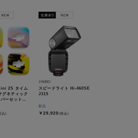
JINBEI
Mini 2S タイム
スピードライト Hi-460SE
マグネティック
J315
カバーセット
新品
￥29,920
税込)
(税込)