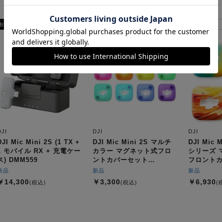
DJI
DJI
DJI
DJI Mic Mini 2S (1 TX +
DJI Mic Mini 2S マルチ
DJI Mic 
1 モバイル RX + 充電ケー
カラー マグネット式フロ
シリーズ 
ス) DMM559
ントカバーセット
フロント
DMM560
DMM562
新品
新品
新品
￥14,300
￥3,300
￥6,930
(税込)
(税込)
(