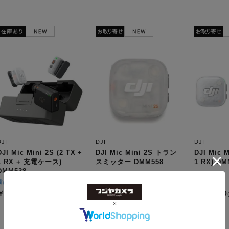
DJI
DJI
DJI
DJI Mic Mini 2S (2 TX +
DJI Mic Mini 2S トラン
DJI Mic M
1 RX + 充電ケース)
スミッター DMM558
1 RX) DM
DMM538
新品
新品
新品
￥27,720
￥10,120
￥14,300
(税込)
(税込)