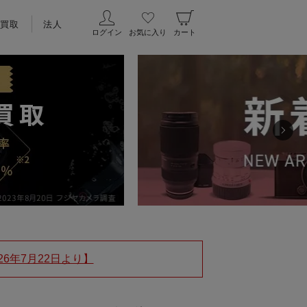
買取
法人
ログイン
お気に入り
カート
6年7月22日より】