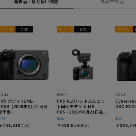
新製品・取り扱い開始
新着中古品
SONY
SONY
SONY
FX5 ボディ ILME-
FX5 XLRハンドルユニッ
Cyber-sh
FX5B（2026年8月21日発
ト同梱モデル ILME-
DSC-RX1
売予定）
FX5（2026年8月21日発売
予定）
新品
新品
新品
￥731,610
￥810,810
￥326,70
(税込)
(税込)