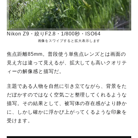
Nikon Z9・絞りF2.8・1/800秒・ISO64
画像をスワイプすると拡大表示します
焦点距離85mm。普段使う単焦点レンズとは画面の
見え方は違って見えるが、拡大しても高いクオリテ
ィーの解像感と描写だ。
主題である人物を自然に引き立てながら、背景をた
だぼかすのではなく空気ごと整理してくれるような
描写。その結果として、被写体の存在感がより静か
に、しかし確かに浮かび上がってくるような印象を
受けます。