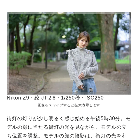
Nikon Z9・絞りF2.8・1/250秒・ISO250
画像をスワイプすると拡大表示します
街灯の灯りが少し明るく感じ始める午後5時30分。モ
デルの顔に当たる街灯の光を見ながら、モデルの立
ち位置を調整。モデルの顔の陰影は、街灯の光を利