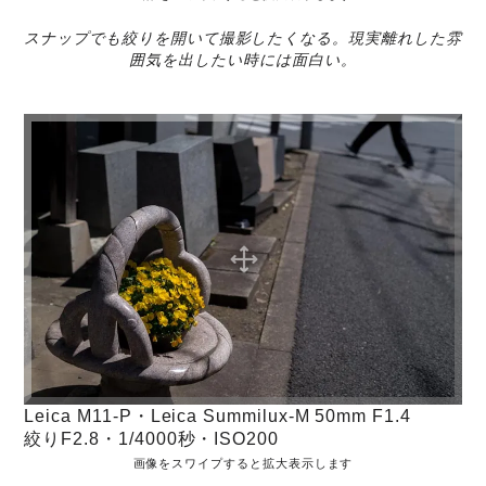
スナップでも絞りを開いて撮影したくなる。現実離れした雰
囲気を出したい時には面白い。
Leica M11-P・Leica Summilux-M 50mm F1.4
絞りF2.8・1/4000秒・ISO200
画像をスワイプすると拡大表示します