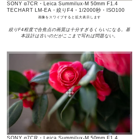
SONY α7CR・Leica Summilux-M 50mm F1.4
TECHART LM-EA・絞りF4・1/2000秒・ISO100
画像をスワイプすると拡大表示します
絞りF4程度で合焦点の画質は十分すぎるくらいになる。基
本設計は古いのだがここまで写れば問題ない。
SONY α7CR・Leica Summilux-M 50mm F1.4