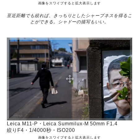
画像をスワイプすると拡大表示します
至近距離でも絞れば、きっちりとしたシャープネスを得るこ
とができる。シャドーの描写もいい。
Leica M11-P・Leica Summilux-M 50mm F1.4
絞りF4・1/4000秒・ISO200
画像をスワイプすると拡大表示します