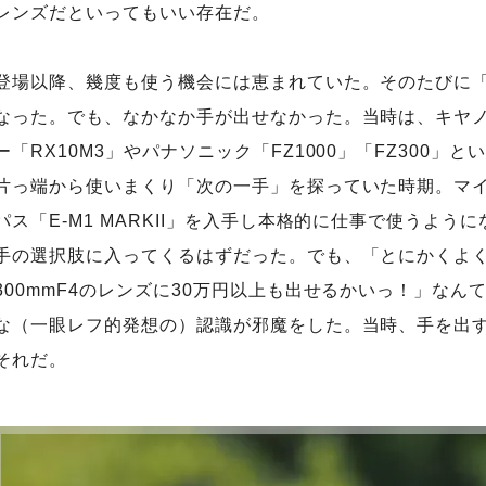
レンズだといってもいい存在だ。
登場以降、幾度も使う機会には恵まれていた。そのたびに
なった。でも、なかなか手が出せなかった。当時は、キヤ
ー「RX10M3」やパナソニック「FZ1000」「FZ300」
片っ端から使いまくり「次の一手」を探っていた時期。マ
パス「E-M1 MARKII」を入手し本格的に仕事で使うよ
手の選択肢に入ってくるはずだった。でも、「とにかくよ
300mmF4のレンズに30万円以上も出せるかいっ！」なんて
な（一眼レフ的発想の）認識が邪魔をした。当時、手を出
それだ。