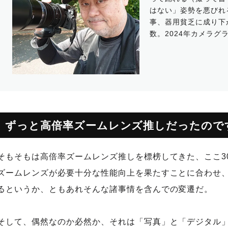
はない」姿勢を悪びれ
事、器用貧乏に成り下
数。2024年カメラグ
ずっと高倍率ズームレンズ推しだったので
そもそもは高倍率ズームレンズ推しを標榜してきた、ここ3
ズームレンズが必要十分な性能向上を果たすことに合わせ
るというか、ともあれそんな諸事情を含んでの変遷だ。
そして、偶然なのか必然か、それは「写真」と「デジタル