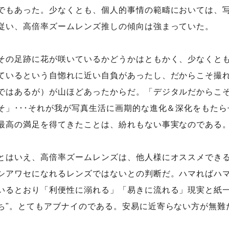
でもあった。少なくとも、個人的事情の範疇においては、
従い、高倍率ズームレンズ推しの傾向は強まっていた。
その足跡に花が咲いているかどうかはともかく、少なくと
ているという自惚れに近い自負があったし、だからこそ撮
ではあるが）が山ほどあったからだ。「デジタルだからこ
そ」･･･それが我が写真生活に画期的な進化＆深化をもた
最高の満足を得てきたことは、紛れもない事実なのである
とはいえ、高倍率ズームレンズは、他人様にオススメできる
シアワセになれるレンズではないとの判断だ。ハマればハ
いるとおり「利便性に溺れる」「易きに流れる」現実と紙一
ち"。とてもアブナイのである。安易に近寄らない方が無難