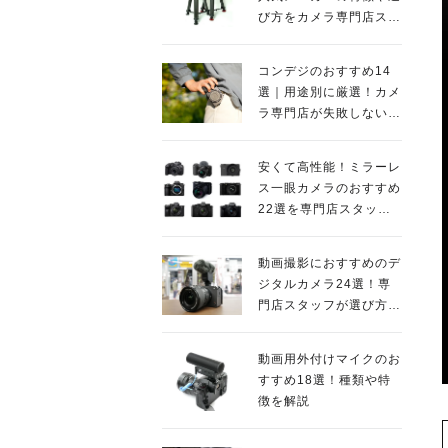
び方をカメラ専門店スタ
ッフが解説
コンデジのおすすめ14
選｜用途別に厳選！カメ
ラ専門店が失敗しない人
気モデルを紹介
安くて高性能！ミラーレ
ス一眼カメラのおすすめ
22選を専門店スタッフ
が紹介
動画撮影におすすめのデ
ジタルカメラ24選！専
門店スタッフが選び方の
ポイントも解説
動画用外付けマイクのお
すすめ18選！種類や特
徴を解説