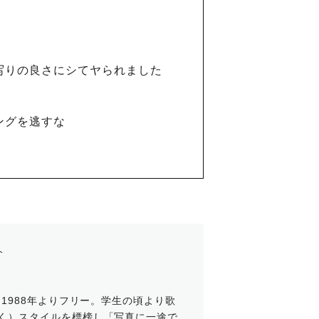
写りの良さにシてヤられました
ングを逃すな
介
。1988年よりフリー。学生の頃より歌
く）スタイルを標榜し「写真に一途で