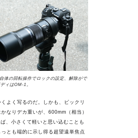
自体の回転操作でロックの設定、解除がで
ディはOM-1。
かくよく写るのだ。しかも、ビックリ
かなりデカ重いが、600mm（相当）
れば、小さくて軽いと思い込むことも
もっとも端的に示し得る超望遠単焦点