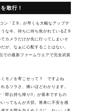
トを敢行！
コン「Z 9」が早くも大幅なアップデ
うな今、待ちに待ち焦がれているZ 9
いてカメラだけが先に行ってしまいそ
のだが、なぁに心配することはない。
時点での最新ファームウエアで完全武装
早くモノを寄こせって？ ですよね
されるツラさ、痛いほどわかります。
「即お持ち帰り!!」が基本ですもの
勢いってもんが大切。将来に不安を感
省する隙を与えぬように、ね･･･（本