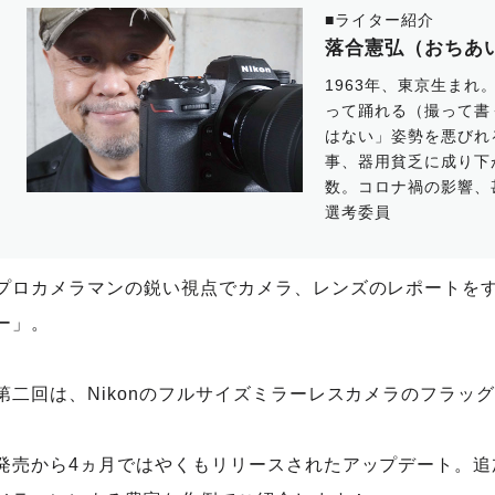
■ライター紹介
落合憲弘（おちあ
1963年、東京生まれ
って踊れる（撮って書
はない」姿勢を悪びれ
事、器用貧乏に成り下
数。コロナ禍の影響、
選考委員
プロカメラマンの鋭い視点でカメラ、レンズのレポートを
ー」。
第二回は、Nikonのフルサイズミラーレスカメラのフラッグシ
発売から4ヵ月ではやくもリリースされたアップデート。