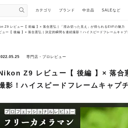
カテゴリ
ブランド
中古品
SALEなど
kon Z9 レビュー【 前編 】× 落合憲弘 | 「澄み切った見え」が得られるEVFの魅力
9 レビュー【 後編 】× 落合憲弘 | 決定的瞬間を連続撮影！ハイスピードフレームキャ
2022.05.25
専門店・プロレビュー
Nikon Z9 レビュー【 後編 】× 落
撮影！ハイスピードフレームキャプ