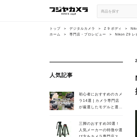
トップ
>
デジタルカメラ
>
Z 9 ボディ
>
Ni
ホーム
>
専門店・プロレビュー
>
Nikon Z
人気記事
初心者におすすめのカメ
ラ14選 | カメラ専門店
が厳選したモデルと選び
方を徹底解説！
三脚のおすすめ30選！
人気メーカーの特徴や選
び方をカメラ専門店スタ