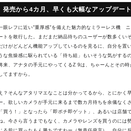
発売から4カ月、早くも大幅なアップデー
一眼レフに近い”重厚感”を備えた魅力的なミラーレス機 ニ
ートを敢行した。まだまだ納品待ちのユーザーが数多くいそ
だけがどんどん機能アップしているのを見るに、自分を置
うな焦燥感に駆られている「待ち組」もいそうな気がする
将来、アナタの手元にやってくるZ 9は、ちゃーんとその
してますから。
え？そんなアタリマエなことは分かってるから、とにかく
ー。欲しいカメラが手元に来るまで数カ月待ちを余儀なく
「買う！」となったら「即ポチ即ゲット」、あるいは店舗で
ね。今さら言うまでもなく、カメラやレンズを買うのには
じる前に買ったもん勝ちですわー（無責任発言）。自分に反