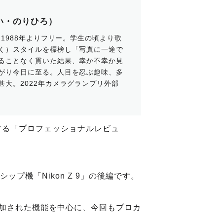
い・のりひろ）
。1988年よりフリー。学生の頃より歌
く）スタイルを標榜し「写真に一途で
ることなく貫いた結果、幸か不幸か見
がり今日に至る。人目を忍ぶ趣味、多
甚大。2022年カメラグランプリ外部
する「プロフェッショナルレビュ
ップ機「Nikon Z 9」の後編です。
追加された機能を中心に、今回もプロカ