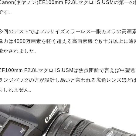
Canon(キヤノン)EF100mm F2.8Lマクロ IS USM
です。
今回のテストではフルサイズミラーレス一眼カメラの高画素機
像力は4000万画素を軽く超える高画素機でも十分以上に
驚かされました。
EF100mm F2.8Lマクロ IS USMは焦点距離で言え
ランジバックの方が設計し易いと言われる広角レンズほどは
もしれません。