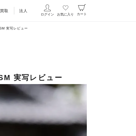
買取
法人
カート
ログイン
お気に入り
 USM 実写レビュー
 USM 実写レビュー