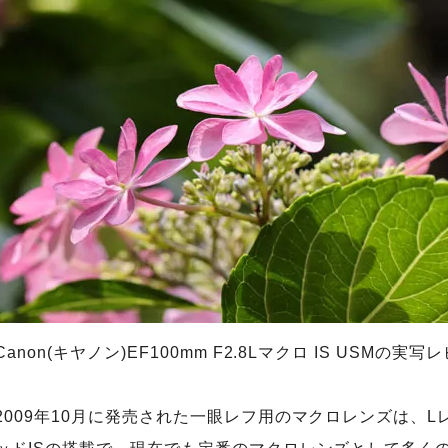
Canon(キヤノン)EF100mm F2.8Lマクロ IS USMの実
2009年10月に発売された一眼レフ用のマクロレンズは、