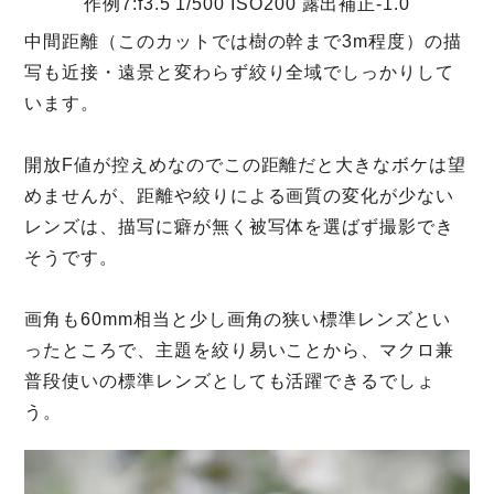
作例7:f3.5 1/500 ISO200 露出補正-1.0
中間距離（このカットでは樹の幹まで3m程度）の描
写も近接・遠景と変わらず絞り全域でしっかりして
います。
開放F値が控えめなのでこの距離だと大きなボケは望
めませんが、距離や絞りによる画質の変化が少ない
レンズは、描写に癖が無く被写体を選ばず撮影でき
そうです。
画角も60mm相当と少し画角の狭い標準レンズとい
ったところで、主題を絞り易いことから、マクロ兼
普段使いの標準レンズとしても活躍できるでしょ
う。