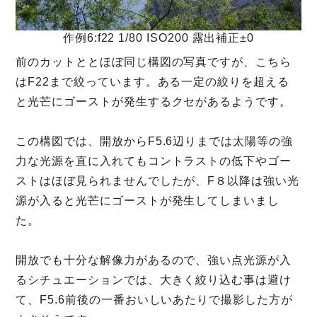
作例6:f22 1/80 ISO200 露出補正±0
前のカットととほぼ同じ構図の写真ですが、こちら
はF22まで絞っています。ある一定の絞りを超える
と光芒にゴーストが発生するクセがあるようです。
この構図では、開放からF5.6辺りまでは太陽等の強
力な光源を直に入れてもコントラストの低下やゴー
ストはほぼ見られませんでしたが、F８以降は強い光
源が入ると光芒にゴーストが発生してしまいまし
た。
開放でも十分な解像力があるので、強い点光源が入
るシチュエーションでは、大きく絞り込む事は避け
て、F5.6前後の一番おいしいあたりで撮影した方が