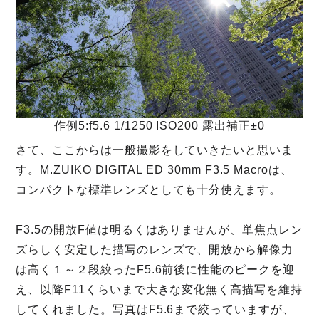
作例5:f5.6 1/1250 ISO200 露出補正±0
さて、ここからは一般撮影をしていきたいと思いま
す。M.ZUIKO DIGITAL ED 30mm F3.5 Macroは、
コンパクトな標準レンズとしても十分使えます。
F3.5の開放F値は明るくはありませんが、単焦点レン
ズらしく安定した描写のレンズで、開放から解像力
は高く１～２段絞ったF5.6前後に性能のピークを迎
え、以降F11くらいまで大きな変化無く高描写を維持
してくれました。写真はF5.6まで絞っていますが、