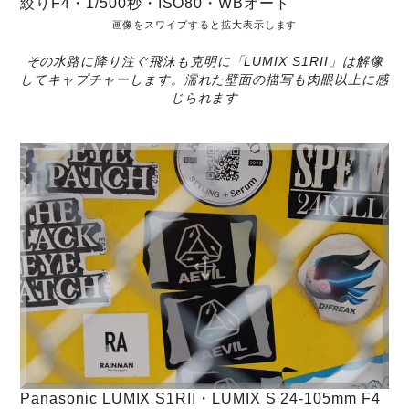
絞りF4・1/500秒・ISO80・WBオート
画像をスワイプすると拡大表示します
その水路に降り注ぐ飛沫も克明に「LUMIX S1RII」は解像
してキャプチャーします。濡れた壁面の描写も肉眼以上に感
じられます
Panasonic LUMIX S1RII・LUMIX S 24-105mm F4