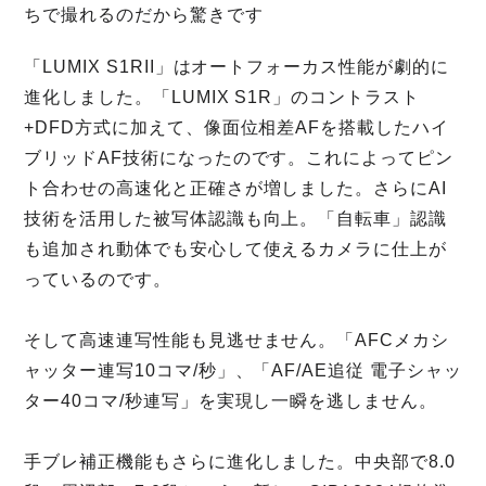
ちで撮れるのだから驚きです
「LUMIX S1RII」はオートフォーカス性能が劇的に
進化しました。「LUMIX S1R」のコントラスト
+DFD方式に加えて、像面位相差AFを搭載したハイ
ブリッドAF技術になったのです。これによってピン
ト合わせの高速化と正確さが増しました。さらにAI
技術を活用した被写体認識も向上。「自転車」認識
も追加され動体でも安心して使えるカメラに仕上が
っているのです。
そして高速連写性能も見逃せません。「AFCメカシ
ャッター連写10コマ/秒」、「AF/AE追従 電子シャッ
ター40コマ/秒連写」を実現し一瞬を逃しません。
手ブレ補正機能もさらに進化しました。中央部で8.0