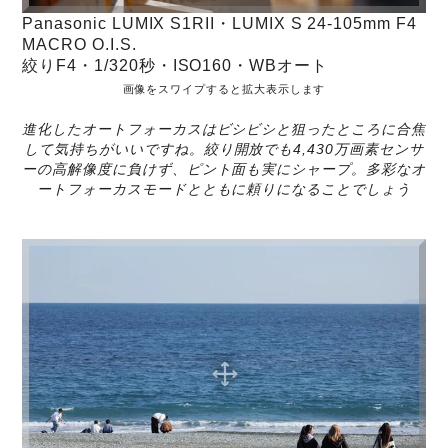
Panasonic LUMIX S1RII・LUMIX S 24-105mm F4
MACRO O.I.S.
絞りF4・1/320秒・ISO160・WBオート
画像をスワイプすると拡大表示します
進化したオートフォーカスはビシビシと狙ったところに合焦
して気持ちがいいですね。絞り開放でも4,430万画素センサ
ーの高解像度に負けず、ピント面も実にシャープ。多彩なオ
ートフォーカスモードとともに頼りになることでしょう