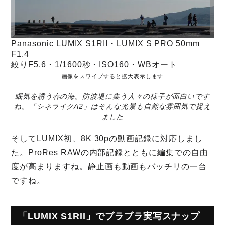
Panasonic LUMIX S1RII・LUMIX S PRO 50mm
F1.4
絞りF5.6・1/1600秒・ISO160・WBオート
画像をスワイプすると拡大表示します
眠気を誘う春の海。防波堤に集う人々の様子が面白いです
ね。「シネライクA2」はそんな光景も自然な雰囲気で捉え
ました
そしてLUMIX初、8K 30pの動画記録に対応しまし
た。ProRes RAWの内部記録とともに編集での自由
度が高まりますね。静止画も動画もバッチリの一台
ですね。
「LUMIX S1RII」でブラブラ実写スナップ