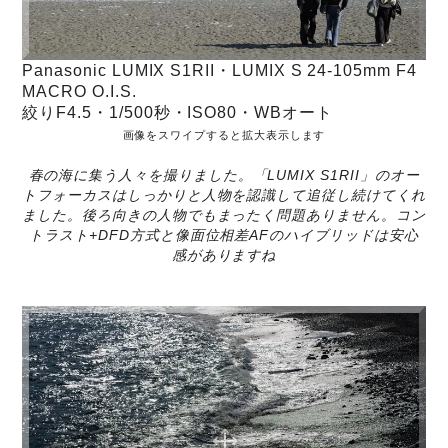
Panasonic LUMIX S1RII・LUMIX S 24-105mm F4
MACRO O.I.S.
絞りF4.5・1/500秒・ISO80・WBオート
画像をスワイプすると拡大表示します
春の海に集う人々を撮りました。「LUMIX S1RII」のオー
トフォーカスはしっかりと人物を認識して追従し続けてくれ
ました。後ろ向きの人物でもまったく問題ありません。コン
トラスト+DFD方式と像面位相差AFのハイブリッドは安心
感がありますね