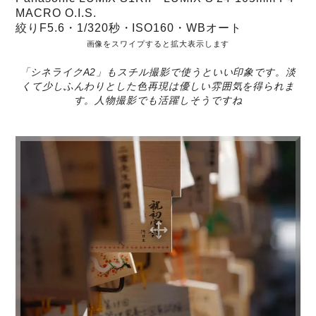
MACRO O.I.S.
絞りF5.6・1/320秒・ISO160・WBオート
画像をスワイプすると拡大表示します
「シネライクA2」もスチル撮影で使うといい印象です。淡
くて少しふんわりとした色再現は優しい雰囲気を得られま
す。人物撮影でも活躍しそうですね