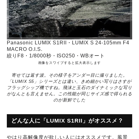
Panasonic LUMIX S1RII・LUMIX S 24-105mm F4
MACRO O.I.S.
絞りF8・1/8000秒・ISO250・WBオート
画像をスワイプすると拡大表示します
寄せては返す波。その様子をアンダー目に撮りました。
「LUMIX S5」シリーズとは違い、きめ細かい写りはさすが
フラッグシップ機ですね。飛沫と玉石のダイナミックな写り
がなんとも言えません。この性能が同じサイズ感で得られる
のが新鮮でした
どんな人に「LUMIX S1RII」がオススメ？
やはり高解像度が欲しい人にはオススメです。風景