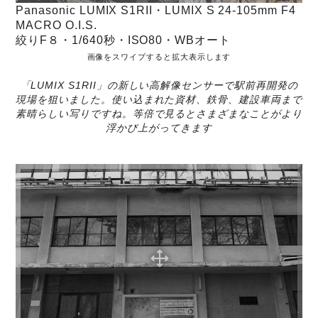
Panasonic LUMIX S1RII・LUMIX S 24-105mm F4
MACRO O.I.S.
絞りF８・1/640秒・ISO80・WBオート
画像をスワイプすると拡大表示します
「LUMIX S1RII」の新しい高解像センサーで駅前再開発の
現場を狙いました。使い込まれた資材、鉄骨、建設車両まで
素晴らしい写りですね。等倍で見るとさまざまなことがより
浮かび上がってきます