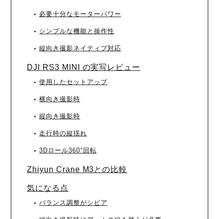
必要十分なモーターパワー
シンプルな機能と操作性
縦向き撮影ネイティブ対応
DJI RS3 MINI の実写レビュー
使用したセットアップ
横向き撮影時
縦向き撮影時
走行時の縦揺れ
3Dロール360°回転
Zhiyun Crane M3との比較
気になる点
バランス調整がシビア