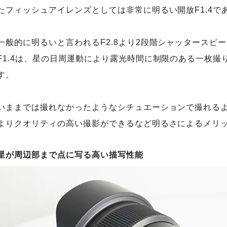
たフィッシュアイレンズとしては非常に明るい開放F1.4で
一般的に明るいと言われるF2.8より2段階シャッタースピ
F1.4は、星の日周運動により露光時間に制限のある一枚
す。
いままでは撮れなかったようなシチュエーションで撮れる
よりクオリティの高い撮影ができるなど明るさによるメリ
星が周辺部まで点に写る高い描写性能