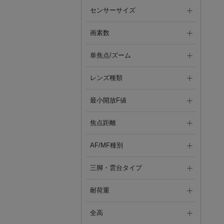
センサーサイズ
画素数
単焦点/ズーム
レンズ種類
最小開放F値
焦点距離
AF/MF種別
三脚・雲台タイプ
耐荷重
全高