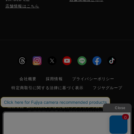
店舗情報はこちら
会社概要
採用情報
プライバシーポリシー
特定商取引に関する法律に基づく表示
フジヤグループ
商標登録 第5211024号 株式会社フジヤカメラ店 古物商許可番
号 東京都公安委員会 第304399601272号
当サイトでは利便性向上のためクッキー(Cookie)
を使用しています。クッキー(Cookie)の使用に関
承諾する
しては
「プライバシーポリシー」
をお読みくださ
© 2006 FUJIYACAMERA SHOP
い。