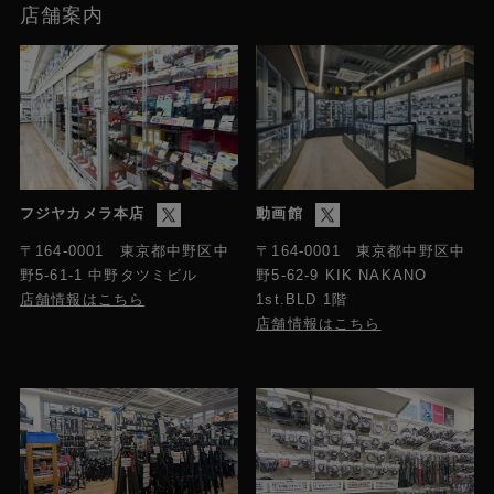
店舗案内
フジヤカメラ本店
動画館
〒164-0001 東京都中野区中
〒164-0001 東京都中野区中
野5-61-1 中野タツミビル
野5-62-9 KIK NAKANO
店舗情報はこちら
1st.BLD 1階
店舗情報はこちら