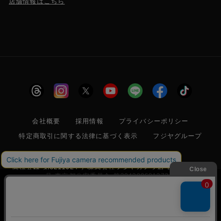
店舗情報はこちら
会社概要
採用情報
プライバシーポリシー
特定商取引に関する法律に基づく表示
フジヤグループ
商標登録 第5211024号 株式会社フジヤカメラ店 古物商許可番
号 東京都公安委員会 第304399601272号
当サイトでは利便性向上のためクッキー(Cookie)
12
を使用しています。クッキー(Cookie)の使用に関
該当件数
件
承諾する
しては
「プライバシーポリシー」
をお読みくださ
絞り込み
© 2006 FUJIYACAMERA SHOP
い。
検索
条件をクリアする