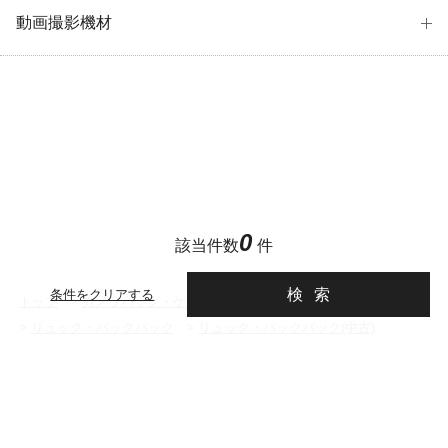
動画撮影機材
0
該当件数
件
検索
条件をクリアする
トップ
>
カメラバッグ・ケース・ストラップ
>
リュック・バックパック
>
リュック・バックパック(中古)