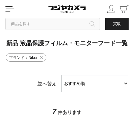
商品を探す
買取
新品 液晶保護フィルム・モニターフード一覧
カテゴリから探す
ブランド：Nikon
ブランドから探す
中古品を探す
並べ替え：
7
件あります