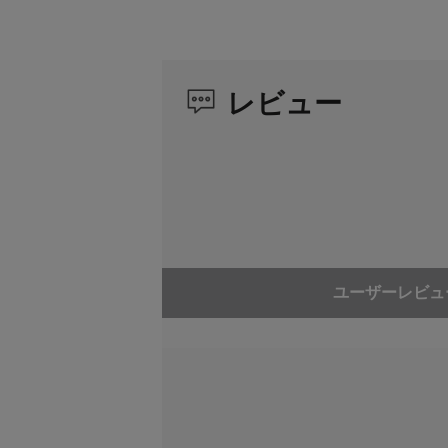
撮影距離範囲
0.24m～∞
レビュー
最大撮影倍率
0.22倍
フィルター径
φ67mm
最大径×長さ
φ73.6mm
質量
約295g（
防塵・防滴
対応フルサイ
ユーザーレビュ
防ぐものでは
付属品
レンズフード