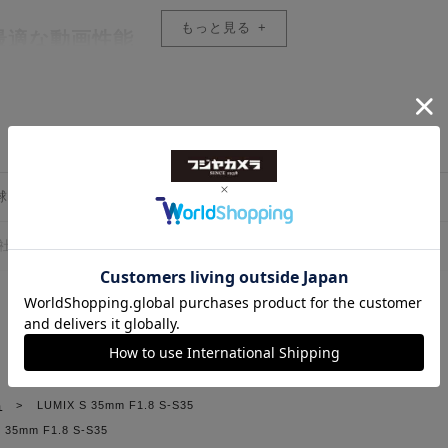
もっと見る
最適な動画性能
御に加え、AF動作の静粛性を実現。MF時のリニア/ノンリニアの切り
一したF1.8シリーズコンセプト
取り回しに配慮し、重心バランスをほぼ揃えた仕様により、ジンバルや
非球面レンズ3枚、EDレンズ3枚）
。
L-Mount規格準拠
もっと見る
品
>
LUMIX S 35mm F1.8 S-S35
 35mm F1.8 S-S35
形虹彩絞り