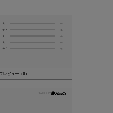
★
5
(0)
★
4
(0)
★
3
(0)
★
2
(0)
★
1
(0)
っていますが、ほこりや水滴の侵入を完全に
フレビュー
（0）