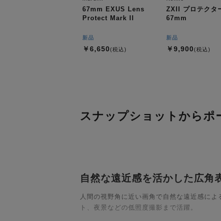
67mm EXUS Lens
ZXII プロテクタ
Protect Mark II
67mm
新品
新品
￥6,650
￥9,900
(税込)
(税込)
スナップショットからポー
自然な遠近感を活かした広角
人間の視野角に近い画角で自然な遠近感による
ト、夜景などの低照度撮影まで活躍。