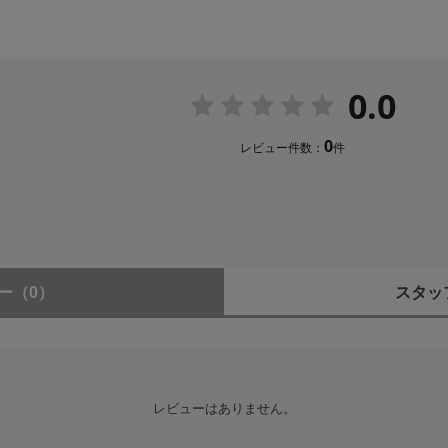
（撮像面から）
0.0
0
レビュー件数：
件
×約82.0mm（レンズ先端より、レンズマウント基準面まで）
レンズフード、レンズキャップ、レンズリアキャップを含まず）
ズミラーレス一眼ボディに装着時。 ※防塵・防滴に配慮した構造にな
ー
（0）
スタッ
ありません。
、レンズキャップ、レンズリアキャップ
レビューはありません。