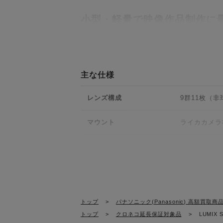
小型・軽量で映像作品制作に
リニアモーター搭載による高速・高精度AF制
描写性能とサイズ、操作性を統
主な仕様
描写性能・サイズ・操作性の統一。撮影時の
レンズ構成
9群11枚（
負担軽減など、ワークフローの効率化を実現
マウント
ライカカメラ社
画角
63°
開放絞り / 最小絞り
F1.8 / F22
焦点距離
35mm
トップ
>
パナソニック(Panasonic) 高額買取商
トップ
>
クロネコ延長保証対象品
>
LUMIX S
絞り形式
9枚羽根 円