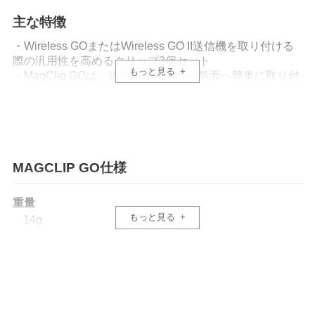
主な特徴
・Wireless GOまたはWireless GO II送信機を取り付ける
際の汎用性を高めるクリップ3個セット
もっと見る
・MagClip GOは、送信機を衣服や磁気面へ簡単に取り付
け可能
・CrossClipにより、どちらの向きでも送信機を目立たな
いように垂直に取り付け可能
MAGCLIP GO仕様
重量
もっと見る
14g
外形寸法(幅×高さ×奥行)
・クリップ
幅: 35.0mm× 19.7mm× 5.0mm
・マグネット