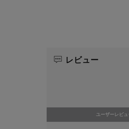
充電時間
TX-M2 - 4 
LB-1 - 2時間
充電電流
TX-M2 - 42
LB-1 - 1.5A
寸法 (長さ×幅×高さ、mm)
162×332×75
レビュー
重量 (g)
375g
ユーザーレビュ