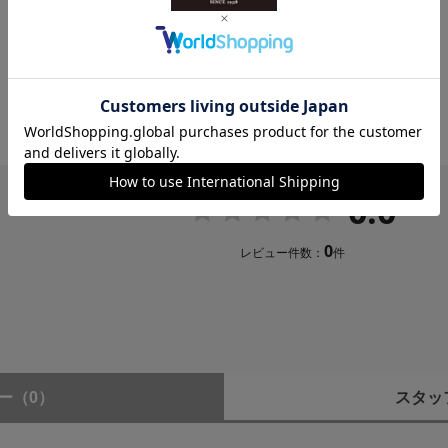
時間
0mA
0.0
0
レビュー件数：
件
ー
（0）
スタッ