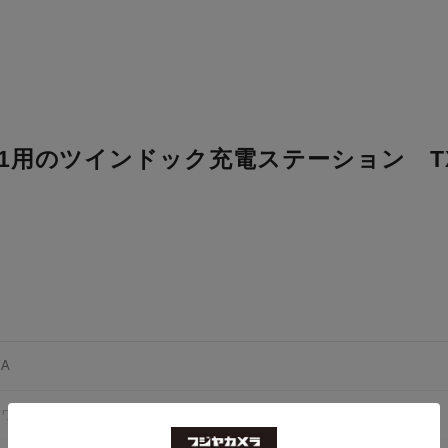
LB-1用のツインドック充電ステーション TX-
1A
Cパワーパック
もっと見る