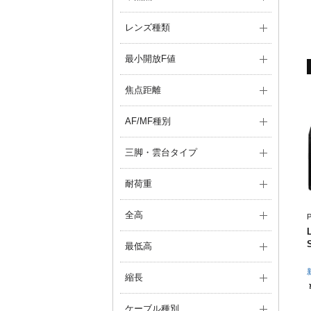
レンズ種類
最小開放F値
焦点距離
AF/MF種別
三脚・雲台タイプ
耐荷重
全高
P
最低高
縮長
ケーブル種別