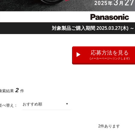
対象製品ご購入期間 2025.03.27(木) ～ 20
応募方法を見る
(メーカーページへリンクします)
2
検索結果
件
おすすめ順
並べ替え：
2
件あります