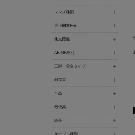
レンズ種類
最小開放F値
焦点距離
AF/MF種別
三脚・雲台タイプ
耐荷重
全高
最低高
縮長
ケーブル種別