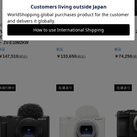
SONY
Canon
SONY
VLOGCAM ZV-E10 II パワー
PowerShot V1
VLOGCAM 
ズームレンズキット ホワイ
ト ZV-E10M2KW
新品
新品
新品
￥147,510
￥133,650
￥74,250
(税込)
(税込)
(税