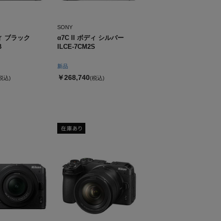
SONY
ディ ブラック
α7C II ボディ シルバー
B
ILCE-7CM2S
新品
￥268,740
税込)
(税込)