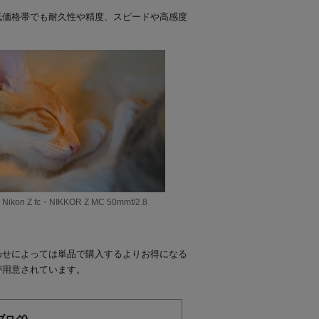
低価格帯でも耐久性や精度、スピードや高感度
on Z fc・NIKKOR Z MC 50mmf/2.8
わせによっては単品で購入するよりお得になる
が用意されています。
ブログ)