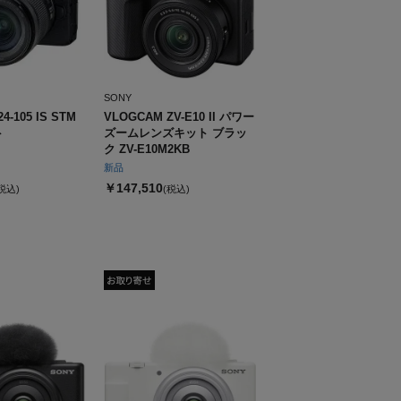
SONY
4-105 IS STM
VLOGCAM ZV-E10 II パワー
ト
ズームレンズキット ブラッ
ク ZV-E10M2KB
新品
￥147,510
税込)
(税込)