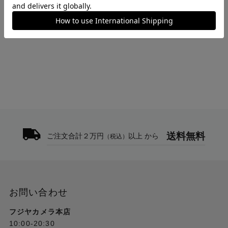
トップ
>
HAKUBA
>
SONY FX2 / α7CR / α7C II / α7 IV / α6700 / ZV-E1 専用 EX-
GUARD 液晶保護フィルム EXGF-SA7CR
送料無料
ご注文合計２万円
以上 から
（税込）
お問い合わせ
フジヤカメラ本店
10:00-20:30