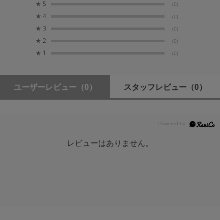
SONY VLOGCAM ZV-E1
★
5
(0)
★
4
(0)
★
3
付属品
(0)
★
2
超極細繊維液晶クリーナー1枚
(0)
★
1
(0)
ユーザーレビュー
（0）
スタッフレビュー
（0）
レビューはありません。