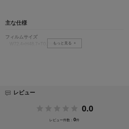
主な仕様
フィルムサイズ
もっと見る
W72.4×H48.7×T0.2mm
材質
フィルム：PET、シリコン膜
液晶クリーナー：不織布
対応機種
レビュー
SONY FX2
SONY α7CR
0.0
SONY α7C II
SONY α7 IV
SONY α6700
0
レビュー件数：
件
SONY VLOGCAM ZV-E10 II