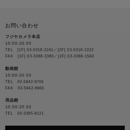
ゲイン
-6dB、-3dB、0dB、3dB、6dB、9dB、12dB、
15dB、18dB、21dB、24dB
Lolux（30dB、36dB）、AGC
お問い合わせ
電子シャッター
フジヤカメラ本店
1/6 ～ 1/10000、EEI
10:00-20:30
TEL [1F] 03-5318-2241／[2F] 03-5318-2222
FAX [1F] 03-3388-3380／[2F] 03-3388-1560
ハイスピード
最大 120fps（60Hz）、100fps（50Hz） ※HDモード
動画館
のみ
10:00-20:30
TEL 03-5942-8705
LCDモニター
FAX 03-5942-8965
3.97型LCD 約115万ドット、WVGA(800 x 480)、800
x 450 16：9
用品館
10:30-20:30
TEL 03-3385-8121
ビューファインダー
0.4型LCOS 約368万ドット、QVGA(1280 x 960）、
1280 x 720 16：9