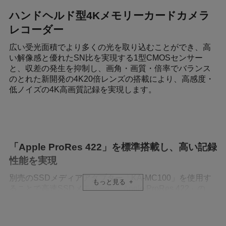
ハンドヘルド型4Kメモリーカードカメラ
レコーダー
広い受光面積でより多くの光を取り込むことができ、高
い解像感と優れたSN比を実現する1型CMOSセンサー
と、収差の発生を抑制し、画角・画質・倍率でバランス
のとれた新開発の4K20倍レンズの搭載により、高感度・
低ノイズの4K高画質記録を実現します。
「Apple ProRes 422」を標準搭載し、高い記録
性能を実現
別売のSSDメディアアダプター「KA-MC100」を使用す
もっと見る
ることで高速SSDメモリーに「Apple ProRes 422」の
4K/60p記録が可能です。