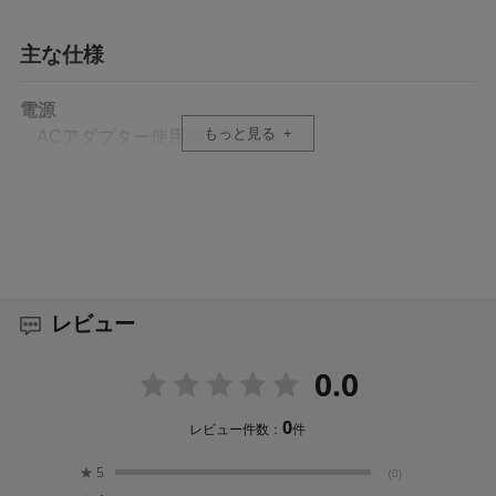
さまざまなネットワークに対応する各種有線・
無線インターフェースを装備
主な仕様
従来のUSBホスト端子を使った無線LAN、LTEなどのド
ングルに加えて、内蔵LAN端子、2.4GHz/5GHzのMIMO
電源
方式デュアル・アンテナ型内蔵無線LAN(「GY-HC550」
もっと見る
ACアダプター使用時：DC12V
のみ)など、さまざまなネットワークに対応する各種イン
バッテリー使用時 ： DC 7.2V
ターフェースを装備しています。
消費電力
双方向のライブストリーミング機能を搭載
約24W（ビューファインダー使用、出荷時設定で記
録時）
同一回線上でカメラからのライブストリーミングを中継
しながら、スタジオ局からの番組映像とインカム音声を
レビュー
IPリターンビデオ、IPリターンオーディオ(IFB)として同
質量
時受信することが可能です。
約3.6kg（フード、バッテリー装着時、無線LANアン
0.0
テナユニット含まず）
10ビット、4:2:2サンプリングによる高画質信号
0
レビュー件数：
件
許容温度
処理を実現
0℃～ 40℃（動作）、-20℃～ 50℃（保存）
★
5
(0)
映像信号の豊かな階調表現と色再現を実現するために、