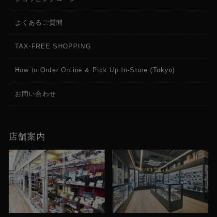
φ3.5mm ステレオミニジャック x 1
よくあるご質問
タイムコードリンク入出力
RCA x 1（スライドスイッチにより入出力を切替）
TAX-FREE SHOPPING
入力 ： 1.0Vp-p ～ 4.0Vp-p、ハイインピーダンス、
出力 ：2.0±1.0Vp-p、ローインピーダンス
How to Order Online & Pick Up In-Store (Tokyo)
リモート
お問い合わせ
φ2.5mm ステレオミニジャック x 1
USB 2.0（HOST）
ネットワークアダプター接続用（タイプA x 1）、
店舗案内
5V/0.5A
LAN
RJ-45 x 1（100BASE-TX / 1000BASE-T）
DC IN