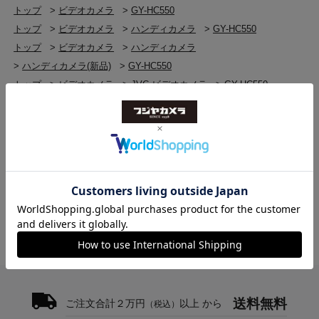
トップ
>
ビデオカメラ
>
GY-HC550
トップ
>
ビデオカメラ
>
ハンディカメラ
>
GY-HC550
撮像素子
フルHD画質(1920×1080p)でのハイフレームレ
トップ
>
ビデオカメラ
>
ハンディカメラ
1型（有効画素エリア） CMOS単板 有効画素数 約
ート撮影に対応
935万画素
>
ハンディカメラ(新品)
>
GY-HC550
トップ
>
ビデオカメラ
>
JVC ビデオカメラ
>
GY-HC550
最大120フレーム/秒の映像を、通常の撮影と同じ画角で
スローモーションとして撮影できます。動きの速いスポ
同期方式
トップ
>
ビデオカメラ
>
JVC ビデオカメラ
ーツでのフォーム確認や印象的な映像表現の一つとして
内部同期（内蔵SSG）
>
JVC ビデオカメラ(新品)
>
GY-HC550
活用できます。
トップ
>
ビデオカメラ
>
ビデオカメラ(新品)
>
GY-HC550
手ブレ補正
トップ
>
JVC
>
GY-HC550
光学式手ブレ補正
NDフィルター
OFF、1/4、1/16、1/64
感度
F11、2000lx (標準値 ： 60Hz)
送料無料
ご注文合計２万円
以上 から
（税込）