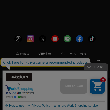
会社概要
採用情報
プライバシーポリシー
特定商取引に関する法律に基づく表示
フジヤグループ
商標登録 第5211024号 株式会社フジヤカメラ店 古物商許可番
号 東京都公安委員会 第304399601272号
当サイトでは利便性向上のためクッキー(Cookie)
を使用しています。クッキー(Cookie)の使用に関
承諾する
しては
「プライバシーポリシー」
をお読みくださ
© 2006 FUJIYACAMERA SHOP
い。