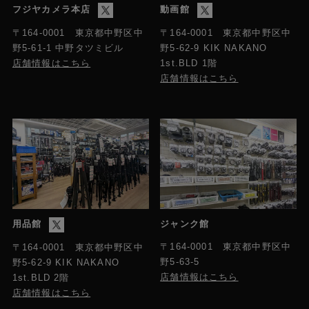
DC JACK（添付ACアダプター専用）
フジヤカメラ本店
動画館
〒164-0001 東京都中野区中
〒164-0001 東京都中野区中
無線LAN
野5-61-1 中野タツミビル
野5-62-9 KIK NAKANO
IEEE802.11a/b/g/n/ac（2.4GHz/5GHz帯）、デュアル
店舗情報はこちら
1st.BLD 1階
アンテナ型内蔵無線LAN（MIMO方式）
店舗情報はこちら
拡張用スロット
別売SSDメディアアダプター（KA-MC100）の接続
に使用
付属品
取扱説明書（簡易版）
保証書
バッテリー（BN-VC296G）
用品館
ジャンク館
ACアダプター
〒164-0001 東京都中野区中
〒164-0001 東京都中野区中
野5-63-5
野5-62-9 KIK NAKANO
店舗情報はこちら
1st.BLD 2階
店舗情報はこちら