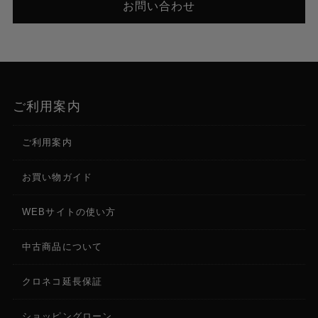
お問い合わせ
対応メディア、スロット数
SDHC / SDXC（Class 4/6/10、U3） x2スロット、
M.2 SSD x1スロット、別売SSDメディアアダプター
（KA-MC100）にて拡張用スロットを使用
※ 対応可能なSSDの種類は、“SATA M.2
ご利用案内
SSD（Type2280）”となります。
ご利用案内
ビデオ出力
3G-SDI出力（BNC x 1）、HDMI出力 4K 60p 422対
お買い物ガイド
応（タイプA x 1）
WEBサイトの使い方
オーディオ入力
XLR 3-pin x 2（MIC、MIC+48V、LINE スイッチ切
中古商品について
替）、φ3.5mm ステレオミニジャック x 1（AUX入
力）
クロネコ延長保証
ヘッドホン出力
ショッピングローン