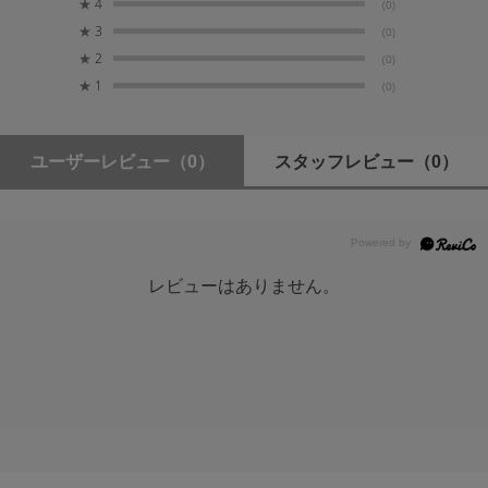
★
4
(0)
10ビット、4:2:2サンプリングによる高画質な信号処理が
許容湿度
★
3
(0)
可能です。
30%RH ～ 80%RH（動作）、85%RH以下（保存）
★
2
(0)
★
1
(0)
用途に応じたさまざまな記録フォーマットに対
外形寸法
応
幅188mm x 高さ227mm x 奥行437mm（フード、ア
イカップ装着時）
ユーザーレビュー
（0）
スタッフレビュー
（0）
記録コーデックには4:2:2 10ビットに対応した「Apple
ProRes 422」と、MPEG-4 AVC/H.264 をサポート。
ProResフォーマットは、「Apple ProRes 422HQ」、
レンズ
「Apple ProRes 422」、「Apple ProRes 422LT」が選択
F2.8～4.5、20倍ズーム、f=9.43mm～
可能。MPEG-4 AVC/H.264はQuickTime(MOV)とMP4の選
188.6mm(35mm換算 ： 28.0mm～560.0mm)
択が可能です。
レビューはありません。
フィルター径
高ダイナミックレンジと広色域を可能にする
φ82mm
HDRとログガンマに対応
IRカットフィルター
HDR(High Dynamic Range)への対応として、ITU-
有（MENUにてON/OFF切替）
BT.2100準拠のHLG(Hybrid Log-Gamma)と弊社独自のD
※ IRカットフィルター OFFでの撮影中は、正しい色
レンジ800%のJ-Log1 Gammaを搭載。高ダイナミックレ
が表現されません。
ンジ、広色域を10ビットで記録出力が可能です。