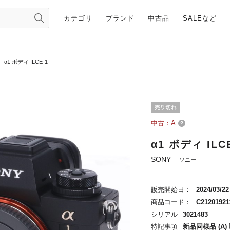
カテゴリ
ブランド
中古品
SALEなど
α1 ボディ ILCE-1
中古：A
α1 ボディ ILC
SONY
ソニー
販売開始日：
2024/03/22
商品コード：
C21201921
シリアル
3021483
特記事項
新品同様品 (A)