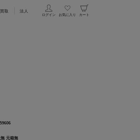
買取
法人
ログイン
お気に入り
カート
59606
取説無 元箱無