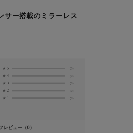
 センサー搭載のミラーレス
★
5
(0)
★
4
(0)
★
3
(0)
★
2
(0)
★
1
(0)
フレビュー
（0）