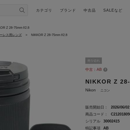
カテゴリ
ブランド
中古品
SALEなど
OR Z 28-75mm f/2.8
ーレス用レンズ
>
NIKKOR Z 28-75mm f/2.8
中古：AB
NIKKOR Z 28-
Nikon
ニコン
販売開始日：
2026/06/02
商品コード：
C21201809
シリアル
30002415
特記事項
AB