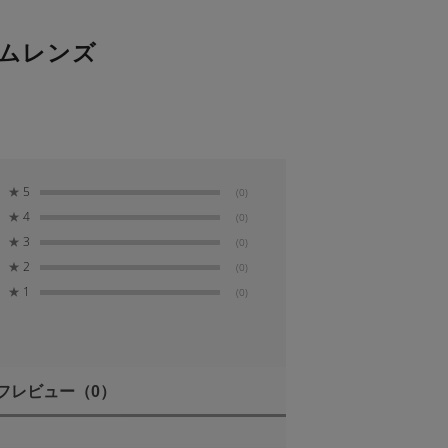
ームレンズ
★
5
(0)
★
4
(0)
★
3
(0)
★
2
(0)
★
1
(0)
フレビュー
（0）