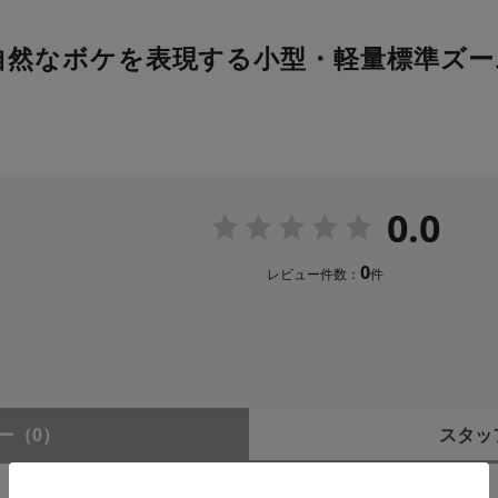
く自然なボケを表現する小型・軽量標準ズ
0.0
0
レビュー件数：
件
ー
（0）
スタッ