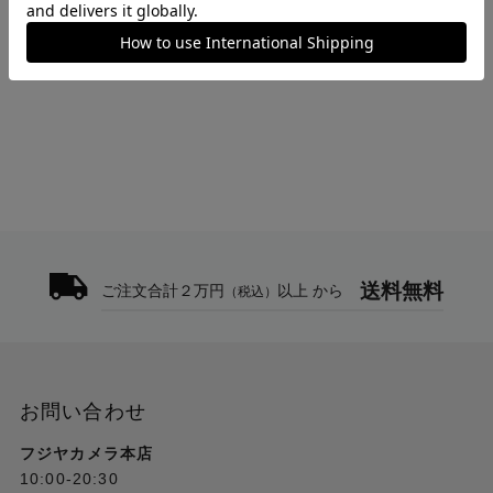
>
交換レンズ・レンズアクセサリー(中古)
>
NIKKOR Z 100-400mm f/4.5-5.6 VR S
トップ
>
Nikon
>
NIKKOR Z 100-400mm f/4.5-5.6 VR S
送料無料
ご注文合計２万円
以上 から
（税込）
お問い合わせ
フジヤカメラ本店
10:00-20:30