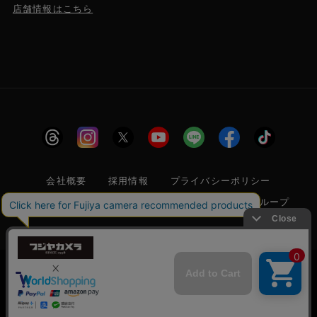
店舗情報はこちら
会社概要
採用情報
プライバシーポリシー
特定商取引に関する法律に基づく表示
フジヤグループ
商標登録 第5211024号 株式会社フジヤカメラ店 古物商許可番
号 東京都公安委員会 第304399601272号
当サイトでは利便性向上のためクッキー(Cookie)
を使用しています。クッキー(Cookie)の使用に関
承諾する
しては
「プライバシーポリシー」
をお読みくださ
© 2006 FUJIYACAMERA SHOP
い。