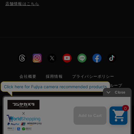
店舗情報はこちら
会社概要
採用情報
プライバシーポリシー
特定商取引に関する法律に基づく表示
フジヤグループ
商標登録 第5211024号 株式会社フジヤカメラ店 古物商許可番
号 東京都公安委員会 第304399601272号
当サイトでは利便性向上のためクッキー(Cookie)
を使用しています。クッキー(Cookie)の使用に関
承諾する
しては
「プライバシーポリシー」
をお読みくださ
© 2006 FUJIYACAMERA SHOP
い。