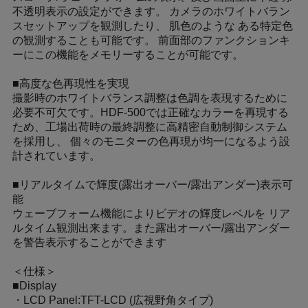
不透明表示の設定ができます。 カメラのホワイトバラン
スセットアップを観測したり、 肌色のような ある特定色
の観測することも可能です。 前面部のファンクションキ
ーにこの機能をメモリーすることが可能です。
■高度な色再現性を実現
撮影時のホワイトバランス調整は色調を表現するために
必要不可欠です。HDF-500では正確なカラーを再現する
ため、工場出荷時の最終調整に高精密自動制御システム
を採用し、 個々のモニターの色再現が均一になるよう設
計されています。
■リアルタイムで輝度(露出オーバー/露出アンダー)表示可
能
ウェーブフォーム機能によりビデオの輝度レベルを リア
ルタイム観測出来ます。また露出オーバー/露出アンダー
を警告表示することができます
＜仕様＞
■Display
・LCD Panel:TFT-LCD (広視野角タイプ)