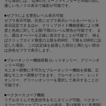
うな場合には、 従来のビューファインダーと同様の目に
優しいモノクロ表示で撮影が可能です。
■ゼブラによる警告レベル表示可能
ゼブラ表示可能。任意にゼブラ表示レベルをパーセント
表示設定できるほか、クリップガイド機能搭載により輝
度と色差に対して上限/下限のレベル警告が可能です。 ま
た、露出オーバーを正確に表示することが可能で、 例え
ばクリップガイド輝度の上限を85IRE、下限を10IREに設
定した場合、 この設定値を超過した部分と満たない部分
は赤色ゼブラで表示します。
■ブルーオンリー機能搭載 (レッドオンリー、グリーンオ
ンリー可能)
モニター調整に不可欠なブルーオンリー機能を搭載。正
確なモニター調整ができます。ブルーオンリー、レッド
オンリー、グリーンオンリーを選択して表示することが
可能です。
■ベクタースコープ機能
リアルタイムで色差信号をモニタリング可能。ベクター
スコープ/ウェーブフォームの表示、及び画面上に半透明/