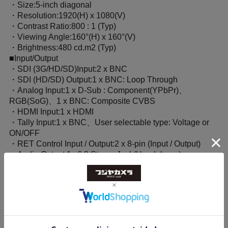
・Size:5-inch diagonal
・Resolution:1920(H) x 1080(V)
・Contrast Ratio:800 : 1 (Typ)
・Viewing Angle:160°(H) x 160°(V)
・Brightness:480 cd.m2 (Typ)
■Input/Output
・SDI (3G/HD/SD)Input:2 x BNC
・SDI (HD/SD) Output:1 x BNC: Loop Through
・Analog Input:1 x D-Sub : Component(YPbPr)、
RGB(SoG)、1 x BNC: Composite CVBS
・HDMI Input:1 x HDMI
・Tally Input:1 x BNC、User selectable type: Voltage or
ON/OFF
・RET Control Input / Output:2 x 8-pin (Input / Output)
・Audio Output:1x 6.3 Stereo Jack(Headphone)
・Tally Indicator:Built-in Tally Indicator
・Speaker:Built-in Mono Speaker
■General
・Power requirement:DC 12V (10-16V)、4pin XLR /
CAMERA I/F / Battery V-Mount
・Power consumption:Approx. 19W