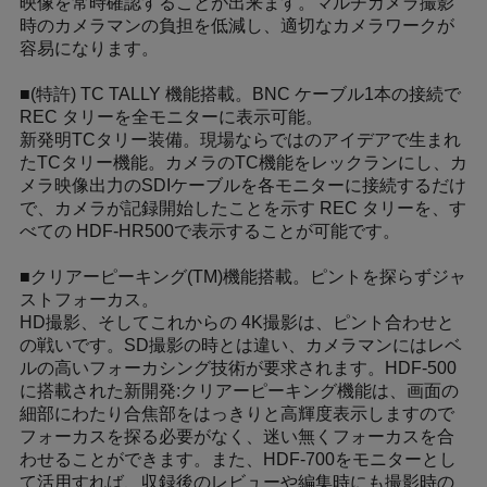
映像を常時確認することが出来ます。マルチカメラ撮影
時のカメラマンの負担を低減し、適切なカメラワークが
容易になります。
■(特許) TC TALLY 機能搭載。BNC ケーブル1本の接続で
REC タリーを全モニターに表示可能。
新発明TCタリー装備。現場ならではのアイデアで生まれ
たTCタリー機能。カメラのTC機能をレックランにし、カ
メラ映像出力のSDIケーブルを各モニターに接続するだけ
で、カメラが記録開始したことを示す REC タリーを、す
べての HDF-HR500で表示することが可能です。
■クリアーピーキング(TM)機能搭載。ピントを探らずジャ
ストフォーカス。
HD撮影、そしてこれからの 4K撮影は、ピント合わせと
の戦いです。SD撮影の時とは違い、カメラマンにはレベ
ルの高いフォーカシング技術が要求されます。HDF-500
に搭載された新開発:クリアーピーキング機能は、画面の
細部にわたり合焦部をはっきりと高輝度表示しますので
フォーカスを探る必要がなく、迷い無くフォーカスを合
わせることができます。また、HDF-700をモニターとし
て活用すれば、収録後のレビューや編集時にも撮影時の