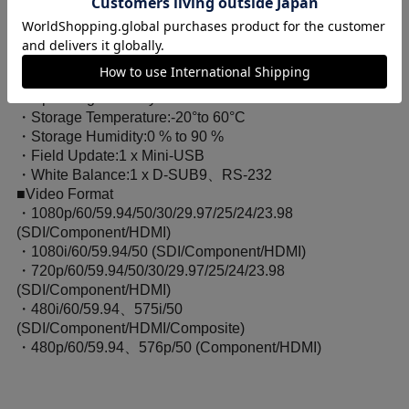
・Weight:Approx. 0.97 kg
・Dimensions(W x H x D):Approx. 180 x 117 x 69.9 mm
(Main body)
・Operating Temperature:0°to 40° (20°to 30°C
recommended)
・Operating Humidity:30% to 85%
・Storage Temperature:-20°to 60°C
・Storage Humidity:0 % to 90 %
・Field Update:1 x Mini-USB
・White Balance:1 x D-SUB9、RS-232
■Video Format
・1080p/60/59.94/50/30/29.97/25/24/23.98
(SDI/Component/HDMI)
・1080i/60/59.94/50 (SDI/Component/HDMI)
・720p/60/59.94/50/30/29.97/25/24/23.98
(SDI/Component/HDMI)
・480i/60/59.94、575i/50
(SDI/Component/HDMI/Composite)
・480p/60/59.94、576p/50 (Component/HDMI)