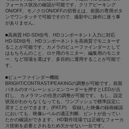
フォーカス状況の確認が可能です。クリアピーキング
ON/OFF、モノクロON/OFFの切替えは、前面の専用ボタ
ンでワンタッチで可能ですので、撮影中に操作に迷う事
がありません。
■高画質 HD-SDI信号、HDコンポーネント入力に対応
HD-SDI信号、HDコンポーネントを高画質でモニターす
ることが可能です。カメラのビューファインダーとして
はもちろんのこと、ロケ用のモニター、編集用のモニタ
ー、など現場を選ばす、多目的に運用することが可能で
す。
■ビューファインダー機能
BRIGHT/CONTRAST/PEAKINGの調整が可能です。前面
パネルのオペレーションエンコーダーを押すとLEDが点
灯し、 カメラマンの任意の調整が可能です。 もし、設定
状況がわからなくなっても、ワンプッシュで標準設定に
戻すことができます。(PAT.P) 収録した映像の録画確認
においても、映像レベルの適正判断、ピントが合ってい
たかの確認ができます。 HD製作現場では正確なフォーカ
ス技術を必要とされるため欠かせない一台です。