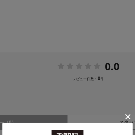
0.0
0
レビュー件数：
件
ー
（0）
スタッ