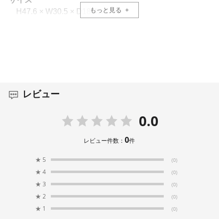
もっと見る
H47.6 × W30.5 × D18.4cm
サイズ（サイドアクセス）
H12.7 × W25.4cm
容量
18L
レビュー
重量
0.0
1.61kg
0
レビュー件数：
件
★
5
(0)
★
4
(0)
★
3
(0)
★
2
(0)
★
1
(0)