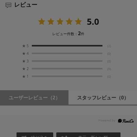
レビュー
フローの開始から終了までの時間が飛躍的に高速化する
保存温度範囲
ので、すぐに撮影を再開できます※。
-25 °C ～ 85 °C (-13 °F ～ 185 °F)
5.0
UHS-Iの最高速度で動作する後方互換性
寸法 (長さ x 幅 x 高さ)
2
レビュー件数：
件
32 mm x 24 mm x 2.1 mm / 1.25” x 0.95” x 0.08”
多様な場面でお使い頂けるように本製品はUHS-Iデバイス
★
5
(2)
との後方互換性もあり、UHS-Iの最高速度で動作します。
保証
★
4
(0)
1年保証付き
★
3
(0)
厳格なテスト済み
★
2
(0)
★
1
Lexarの製品設計はすべて、Lexarクオリティラボで、
スピードクラス
(0)
1,100種類を超えるデジタルデバイスを使用した広範なテ
256GB - Class 10, U3, V60
ストを受けており、その性能・品質・互換性・信頼性が
128GB - Class 10, U3, V60
確認されています。
64GB - Class 10, U3, V60
ユーザーレビュー
（2）
スタッフレビュー
（0）
※詳細は
メーカーページ
をご確認下さい