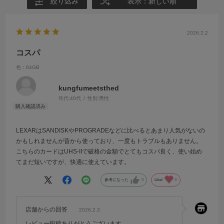
絞り込み
表示：新しい順
2026.2.2
コスパ
色：64GB
kungfumeetsthed
年代:
40代
性別:
男性
LEXARはSANDISKやPROGRADEなどに比べるとあまり人気がないの
かもしれませんが昔から使っており、一度もトラブルもありません。
こちらのカードはUHS-IIで破格の金額でとてもコスパ良く、使い始め
てまだ短いですが、快適に使えています。
参考になった
0
Like!
0
店舗からの回答
2026.2.3
レビュー投稿ありがとうございます。