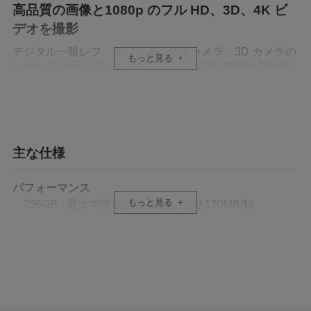
高品質の画像と1080p のフル HD、3D、4K ビ
デオを撮影
デジタル一眼レフ、デジタルシネマカメラ、3D カメラの
もっと見る
いずれを活用している場合でも、高品質な画像や長時間
の1080p フルHD、3D、4K の映像を記録できます。
長時間の動画撮影も可能な大容量
HD、3D、4K動画の普及に伴い、信頼できる高性能カー
主な仕様
ドが求められていますが、SDカードを入れ替えしなくて
も長時間撮影できる容量も不可欠です。Lexar
パフォーマンス
Professional 1667x SDXC UHS-II カードは、UHSスピー
もっと見る
256GB - 最大で読込250MB/秒、書込120MB/秒
ドクラス3の性能と最大256GBの大容量でその要望に応え
128GB - 最大で読込250MB/秒、書込120MB/秒
ます。
64GB - 最大で読込250MB/秒、書込120MB/秒
ワークフローを飛躍的に高速化して作業時間を
動作温度範囲
短縮
0 °C ～ 70 °C (32 °F ～ 158 °F)
Lexar Professional 1667x SDXC UHS-II カードはワーク