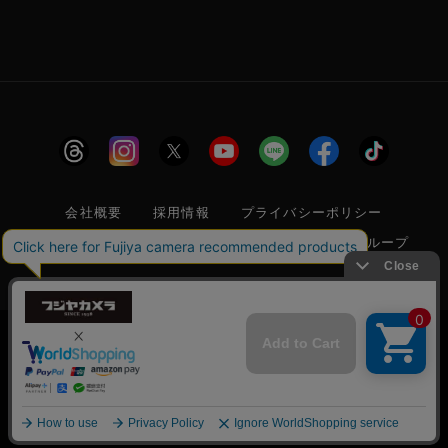
会社概要
採用情報
プライバシーポリシー
特定商取引に関する法律に基づく表示
フジヤグループ
商標登録 第5211024号 株式会社フジヤカメラ店 古物商許可番
号 東京都公安委員会 第304399601272号
当サイトでは利便性向上のためクッキー(Cookie)
を使用しています。クッキー(Cookie)の使用に関
承諾する
しては
「プライバシーポリシー」
をお読みくださ
© 2006 FUJIYACAMERA SHOP
い。