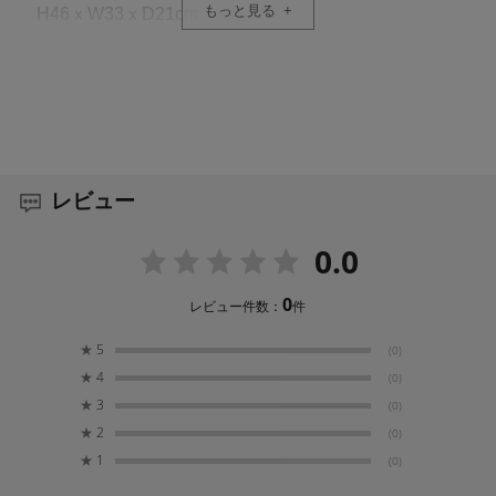
もっと見る
H46ｘW33ｘD21cm
内寸
H41ｘW27ｘD13cm
PC収納部
H38.1ｘW25.4ｘD2.5cm
レビュー
タブレット収納部
0.0
H30.6ｘW22.1ｘD0.7c
0
レビュー件数：
件
容量
★
5
(0)
17-20L
★
4
(0)
★
3
(0)
重量
★
2
(0)
2.01kg(中仕切り含む)
★
1
(0)