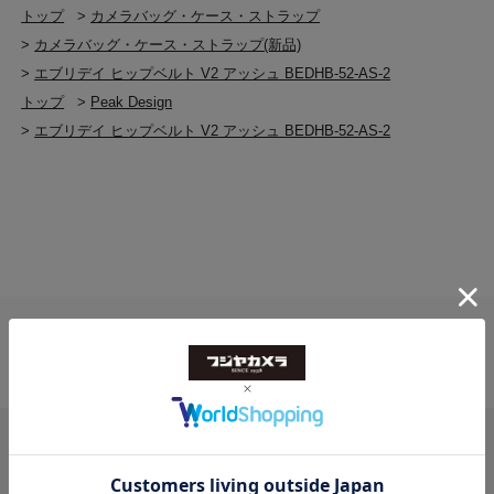
トップ
>
カメラバッグ・ケース・ストラップ
>
カメラバッグ・ケース・ストラップ(新品)
>
エブリデイ ヒップベルト V2 アッシュ BEDHB-52-AS-2
トップ
>
Peak Design
>
エブリデイ ヒップベルト V2 アッシュ BEDHB-52-AS-2
送料無料
ご注文合計２万円
以上 から
（税込）
お問い合わせ