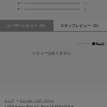
★
2
(0)
★
1
(0)
ユーザーレビュー
（0）
スタッフレビュー
（0）
レビューはありません。
トップ
>
ジンバル・リグ・ケージ
>
F970 Battery Plate V2 - Black TA-BTP2-F970-B