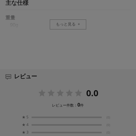
主な仕様
重量
もっと見る
90g
サイズ
91.5×49.5×22mm (下ネジ含まず)
91.5×49.5×27.1mm (下ネジ含む)
素材
レビュー
アルミニウム合金
0.0
ポート
OUT/IN USB-Cポート 30W PD双方向 ×1
0
レビュー件数：
件
USB-Aポート (5V/2.1A) ×1
DCアウトポート 8V/3A (DC5521スタンダード) ×1
★
5
(0)
DCアウトポート 12V/2A (DC5525スタンダード) ×1
★
4
(0)
★
3
(0)