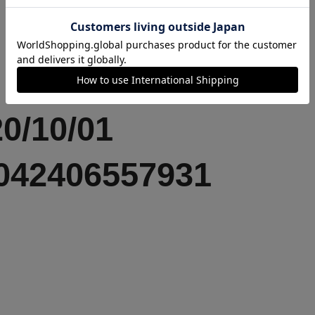
0/10/01
042406557931