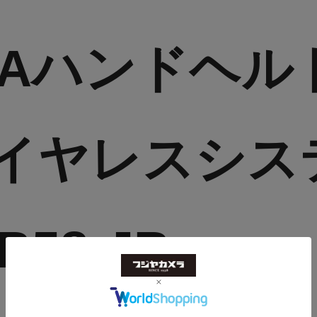
B58Aハンドヘ
イヤレスシス
B58-JB