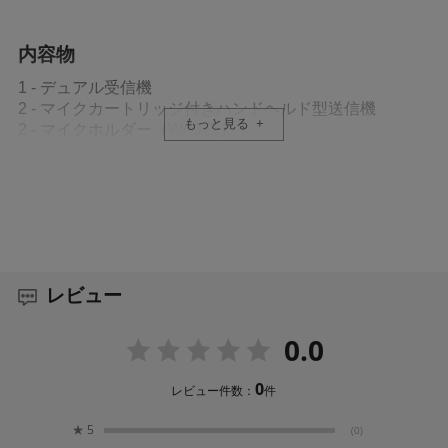
内容物
1 - デュアル受信機
2 - マイクカートリッジ付きハンドヘルド型送信機
もっと見る
2 - マイクホルダー（WA371）
2 - 3/8"-5/8"変換ネジ
4 - 単3形アルカリ乾電池
2 - 1/4波長アンテナ
2 - BNC変換コネクター
2 - 約55cm同軸ケーブル
1 - ACアダプター
2 - ジッパー付きバッグ（黒）
レビュー
2 - ラックマウント金具（短）
1 - ハードウェアキット
0.0
1 - クイック・スタート・ガイド
1 - 保証書
4 - ゴム脚
0
レビュー件数：
件
★
5
(0)
主な仕様