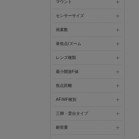
マウント
センサーサイズ
画素数
単焦点/ズーム
レンズ種類
最小開放F値
焦点距離
AF/MF種別
三脚・雲台タイプ
耐荷重