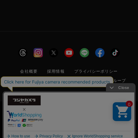
会社概要
採用情報
プライバシーポリシー
特定商取引に関する法律に基づく表示
フジヤグループ
商標登録 第5211024号 株式会社フジヤカメラ店 古物商許可番
号 東京都公安委員会 第304399601272号
当サイトでは利便性向上のためクッキー(Cookie)
を使用しています。クッキー(Cookie)の使用に関
承諾する
しては
「プライバシーポリシー」
をお読みくださ
© 2006 FUJIYACAMERA SHOP
い。