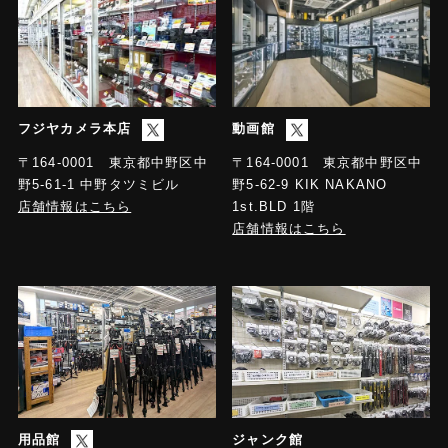
フジヤカメラ本店
動画館
〒164-0001 東京都中野区中
〒164-0001 東京都中野区中
野5-61-1 中野タツミビル
野5-62-9 KIK NAKANO
店舗情報はこちら
1st.BLD 1階
店舗情報はこちら
用品館
ジャンク館