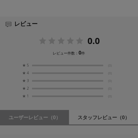
PC収納部参考収容寸法
約W285×H200×D15mm
レビュー
外寸法
0.0
約W345×H270×D145mm
0
レビュー件数：
件
容量
★
5
(0)
約11L
★
4
(0)
★
3
(0)
重量
★
2
(0)
約800g
★
1
(0)
材質
X-Pacナイロン、ポリエステル、PVC
ユーザーレビュー
（0）
スタッフレビュー
（0）
付属品