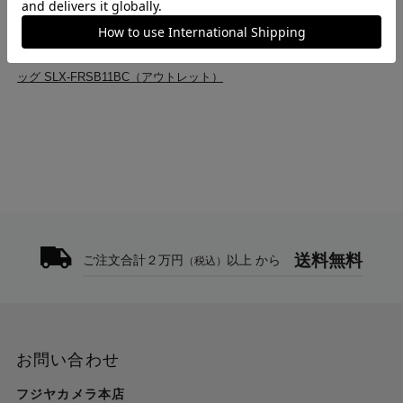
ッグ SLX-FRSB11BC（アウトレット）
トップ
>
アウトレット商品一覧
>
LUXXe フィールド ロールトップ ショルダーバッグ 11 カメラバ
ッグ SLX-FRSB11BC（アウトレット）
送料無料
ご注文合計２万円
以上 から
（税込）
お問い合わせ
フジヤカメラ本店