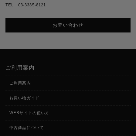
TEL 03-3385-8121
スクリーンタイプ
TFT
お問い合わせ
冷却方法
アクティブクーリング
寸法
灯体（マウンティングブラケット付き）：18.0 x
ご利用案内
14.1 x 16.5cm
灯体（マウンティングブラケットなし）： 18.0 x
14.1 x 13.3cm
ご利用案内
ACケーブル ：5m
お買い物ガイド
重量
灯体：1.95kg
WEBサイトの使い方
ACケーブル：450g
中古商品について
付属品