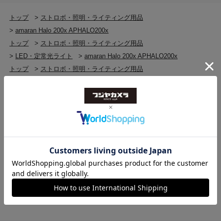
18,100 ルーメン
トップ
>
ストロボ・照明・ライティング用品
>
amaran Halo 200x APHALO200x
照射角度
トップ
>
ストロボ・照明・ライティング用品
85°
>
LED・定常光ライト
>
amaran Halo 200x APHALO200x
トップ
>
ストロボ・照明・ライティング用品
IP規格
>
LED・定常光ライト
>
LED・定常光ライト(新品)
IP20
>
amaran Halo 200x APHALO200x
トップ
>
ストロボ・照明・ライティング用品
電源供給方法
>
ストロボ・照明・ライティング用品(新品)
AC Power
>
amaran Halo 200x APHALO200x
トップ
>
APUTURE
>
amaran Halo 200x APHALO200x
動作電力
AC 100V - 240V / 50 - 60Hz
最大騒音レベル
28dBA