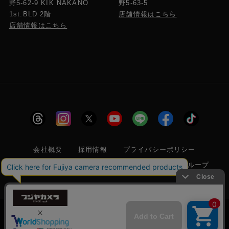
野5-63-5
野5-62-9 KIK NAKANO
店舗情報はこちら
1st.BLD 2階
店舗情報はこちら
会社概要
採用情報
プライバシーポリシー
特定商取引に関する法律に基づく表示
フジヤグループ
商標登録 第5211024号 株式会社フジヤカメラ店 古物商許可番
号 東京都公安委員会 第304399601272号
当サイトでは利便性向上のためクッキー(Cookie)
を使用しています。クッキー(Cookie)の使用に関
承諾する