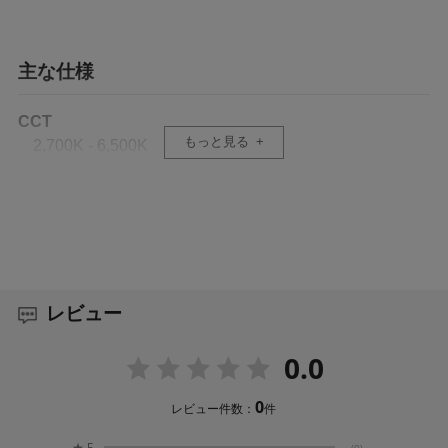
主な仕様
CCT
もっと見る
2,700K - 6,500K
CRI
96＋
TLCI
97＋
レビュー
SSI (P3200)
0.0
84
0
レビュー件数：
件
SSI (D56)
★
5