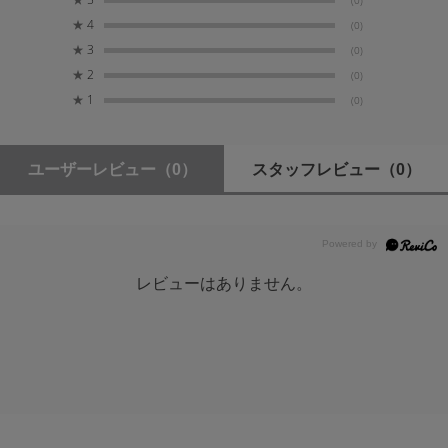
(0)
74
★
4
(0)
★
3
(0)
TM-30 RG (平均)
★
2
(0)
102
★
1
(0)
TM-30 RF (平均)
94
ユーザーレビュー
（0）
スタッフレビュー
（0）
最大出力
179W
レビューはありません。
最大消費電力
200W
最大光量
10,530 lux @ 1m (5600K、アクセサリーなし)
照度