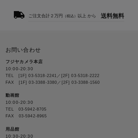
サイレントモード時の最大出力
40W (サイレントモード)
送料無料
ご注文合計２万円
以上 から
（税込）
動作可能環境温度
-10°C - 40°C
お問い合わせ
収納可能環境温度
-20℃ - 80℃
フジヤカメラ本店
10:00-20:30
操作方法
TEL [1F] 03-5318-2241／[2F] 03-5318-2222
本体, amaran アプリ, DMX*
FAX [1F] 03-3388-3380／[2F] 03-3388-1560
動画館
ファームウェアアップデート
10:00-20:30
amaran アプリ
TEL 03-5942-8705
FAX 03-5942-8965
ワイヤレス範囲
用品館
≤80m / ≤262.5ft (Bluetooth)
10:30-20:30