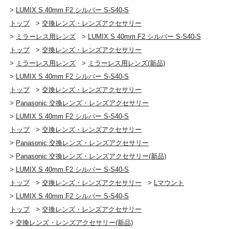
高精細な動画撮影に対応した光学設計と、鏡筒内部構造
>
LUMIX S 40mm F2 シルバー S-S40-S
の最適化により、ブリージング（動画撮影中など、フォ
トップ
>
交換レンズ・レンズアクセサリー
ーカシング時におけるピント位置移動に伴い画角が変化
>
ミラーレス用レンズ
>
LUMIX S 40mm F2 シルバー S-S40-S
する現象）を抑制します。また、輝度変化が大きいシー
トップ
>
交換レンズ・レンズアクセサリー
ンでは、絞りマイクロステップ制御によりF値変化をなめ
らかに制御することで、急激な露出変化を抑制。動画撮
>
ミラーレス用レンズ
>
ミラーレス用レンズ(新品)
影中のパンニング時も安定した露出制御をサポートしま
>
LUMIX S 40mm F2 シルバー S-S40-S
す。
トップ
>
交換レンズ・レンズアクセサリー
>
Panasonic 交換レンズ・レンズアクセサリー
環境への配慮と取り組み
>
LUMIX S 40mm F2 シルバー S-S40-S
トップ
>
交換レンズ・レンズアクセサリー
LUMIXは、環境配慮の取り組みを進めています。包装材
>
Panasonic 交換レンズ・レンズアクセサリー
の部品点数を従来比で33%削減、プラ材料使用量を85%
削減しました。さらに、環境負荷を軽減するため、段ボ
>
Panasonic 交換レンズ・レンズアクセサリー(新品)
ール緩衝材を取り入れています。
>
LUMIX S 40mm F2 シルバー S-S40-S
トップ
>
交換レンズ・レンズアクセサリー
>
Lマウント
※詳しくは
メーカーページ
をご確認ください
>
LUMIX S 40mm F2 シルバー S-S40-S
トップ
>
交換レンズ・レンズアクセサリー
>
交換レンズ・レンズアクセサリー(新品)