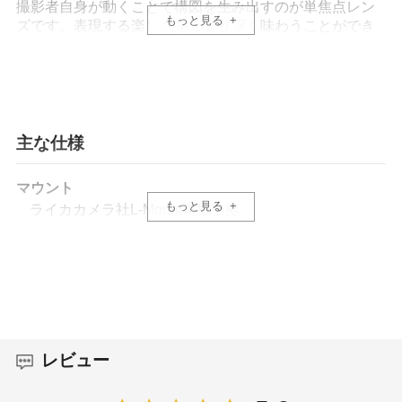
撮影者自身が動くことで構図を生み出すのが単焦点レン
もっと見る
ズです。表現する楽しさを、より深く味わうことができ
ます。本レンズは、自然な画角の40mmに、F2の明るさ
と美しいボケ味を備え、目の前の情景を印象的に描き出
します。
しかも、装着したままバッグに入れて気軽に持ち歩ける
小型・軽量レンズだから、街角のスナップから、旅先で
心動かされた風景まで、もっと自由に写真表現を楽しむ
主な仕様
ことができます。
マウント
もっと見る
ライカカメラ社L-Mount規格準拠
自然な視野で印象的に描く、40mm F2
40mmの焦点距離は人間の視野に近く、目で見た印象を自
レンズ構成
然な画角で切り取るのに適しています。また、開放F2の
6群7枚（非球面レンズ3枚）
明るさにより、柔らかな背景ボケで被写体を際立たせた
り、夕暮れや薄明かりの室内でもISO感度を上げることな
く速いシャッタースピードでの撮影が可能です。
焦点距離
自然な遠近感を活かしたスナップや風景、自然な表情の
40mm
レビュー
ポートレートなど、さまざまな撮影シーンで活躍。フレ
ームの中に空気感まで描き出し、何気ない情景も特別な
作品に仕上がります。
画角