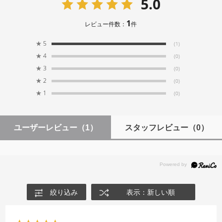
5.0
57°
1
レビュー件数：
件
美しいボケ味と、豊かな表現力
開放絞り
★
5
単焦点レンズならではの、美しいボケ味と豊かな表現力
(1)
F2
を楽しむことができます。背景を柔らかくボカした印象
★
4
(0)
的なポートレートやスナップ、街灯のきらめきを雰囲気
★
3
(0)
最小絞り
たっぷりに描写する夜景写真など、この1本で多彩な表現
★
2
(0)
F22
が広がります。さらに、被写体にピントを合わせること
★
1
(0)
ができる最短距離は30cm。小物や料理などのテーブルフ
ォトはもちろん、季節の花の撮影にも対応し、幅広いシ
絞り形式
ーンで活躍します。
7枚羽根 / 円形虹彩絞り
ユーザーレビュー
（1）
スタッフレビュー
（0）
持ち歩きたくなる、小型・軽量フルサイズシス
最短撮影距離
テム
0.30m（撮像面から）
《小型・軽量デザイン》
最大撮影倍率
全長約40.9mm、質量約144g。Panasonicフルサイズミラ
絞り込み
表示：新しい順
ーレス一眼カメラDC-S9にマッチしたサイズ感で、装着
0.17倍
したままバッグに入れて気軽に持ち歩ける小型・軽量レ
ンズです。ズームレンズS-R1840の沈胴時とサイズ感を