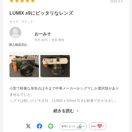
2026.8.4
光学式手ブレ補正
揃え、フィルター径もΦ62mmで統一しました。柔軟に画
なし
角調整したいときにはズームレンズ、より表現にこだわ
LUMIX s9にピッタリなレンズ
りたいときには単焦点レンズ。撮影の自由度を高める、
サイズ：ブラック
軽快なフルサイズシステムを実現します。
Dual I.S. 対応
なし
おーみそ
《どこへでも持ち運べる、防塵・防滴仕様※ / 耐低温設
年代:
40代
性別:
男性
計》
フィルター径
気軽に持ち運びたいレンズだからこそ、予測できない環
境にも対応できる防塵・防滴仕様※。天候に左右される
62mm
ことなく、突然のシャッターチャンスを捉え、水滴やほ
こりなどから大切なレンズを守ります。レンズ最前面に
最大径×長さ
はフッ素コーティングを施しており、レンズ表面に汚れ
φ69.4mm×約40.9mm（レンズ先端より、レンズマウ
が付着した場合も簡単に取り除くことができます。さら
ント基準面まで）
に、マイナス10℃の耐低温設計により、寒い季節の外出
小型で軽量な単焦点は今まで中華メーカーかシグマしか選択肢があり
や旅行先でも安心して使用できます。
ませんでした。
質量
シグマは軽いけど大き目、LUMIX s 50mm f1.8も軽量ですが大きい。
約144ｇ（フロントキャップ、リアキャップは含ま
快適な撮影をアシストする、優れた操作性
続きを読む
ず）
そこに発売されたこのレンズ。
写りもボケ感も良いですし、LUMIX s9にピッタリのサイズ感。
《フォーカスリング（コントロールリング）》
プラスチック感は相変わらずですが、その分軽量なので仕方ないかと
フォーカスリングをコントロールリングとして使用する
参考になった
0
Like!
0
対応テレコンバーター
思いますし、何より価格もお求めやすい。