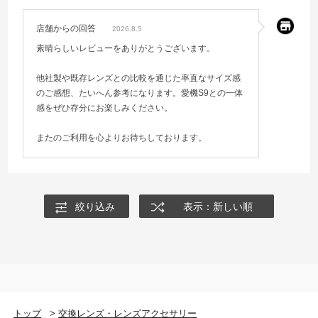
ことができます。たとえばクロップズーム※を割り当て
なし
s9を使ってるなら購入しても後悔しないと思います。
れば、単焦点レンズでありながら、ズームレンズのよう
店舗からの回答
な操作を実現できます。
2026.8.5
防塵防滴※
素晴らしいレビューをありがとうございます。
《フォーカスボタン（Fnボタン）》
あり
レンズ鏡筒に搭載されたフォーカスボタンは、押してい
他社製や既存レンズとの比較を通じた率直なサイズ感
る間、ピントを固定できます。また、Fnボタンとして任
のご感想、たいへん参考になります。愛機S9との一体
フッ素コーティング
意の機能を割り当てることも可能です。自分の撮影スタ
感をぜひ存分にお楽しみください。
あり
イルに合わせた快適な操作を実現します。
またのご利用を心よりお待ちしております。
動作環境（使用可能温度 / 湿度）
高速、高精度、静粛なフォーカシング
-10℃～40℃/10%～80％
ステッピングモーターを用いたインナーフォーカス方式
を採用。カメラ本体との最大で毎秒240回のAF制御によ
絞り込み
表示：新しい順
付属品
り、静止画と動画で高いAF性能が求められるさまざまな
フロントキャップ、リアキャップ
シーンにおいて、素早くピントを合わせたり、滑らかに
動きのある被写体に追従するなど、高速・高精度で静粛
なフォーカシングが可能です。
※ Panasonic製防塵・防滴対応カメラボディに装着時。
防塵・防滴に配慮した構造になっていますが、ほこりや
水滴の侵入を完全に防ぐものではありません。
映像作品制作に最適な動画性能
トップ
>
交換レンズ・レンズアクセサリー